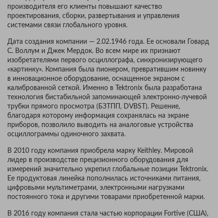
производителя его клиенты повышают качество
проектирования, сборки, развертывания и управления
системами связи глобального уровня.
Дата создания компании — 2.02.1946 года. Ее основали Говард
С. Воллум и Джек Мердок. Во всем мире их признают
изобретателями первого осциллографа, синхронизирующего
«картинку». Компания была пионером, превратившим новинку
в инновационное оборудование, оснащенное экраном с
калиброванной сеткой. Именно в Tektronix была разработана
технология бистабильной запоминающей электронно-лучевой
трубки прямого просмотра (БЗТПП, DVBST). Решение,
благодаря которому информация сохранялась на экране
приборов, позволило выводить на аналоговые устройства
осциллограммы одиночного захвата.
В 2010 году компания приобрела марку Keithley. Мировой
лидер в производстве прецизионного оборудования для
измерений значительно укрепил глобальные позиции Tektronix.
Ее продуктовая линейка пополнилась источниками питания,
цифровыми мультиметрами, электронными нагрузками
постоянного тока и другими товарами приобретенной марки.
В 2016 году компания стала частью корпорации Fortive (США),