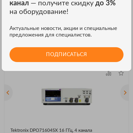
канал
— получите скидку
до 3%
Источники питания PWS4305
на оборудование!
PWS4305
ЦЕНА ПО ЗАПРОСУ
Актуальные новости, акции и специальные
ЗАКАЗАТЬ В ОДИН КЛИК
предложения для специалистов.
ПОДПИСАТЬСЯ
Осциллографы
ВСЕ 192
Tektronix DPO71604SX 16 ГГц, 4 канала