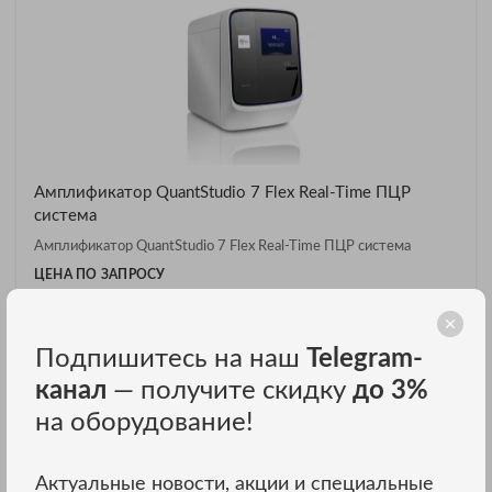
Амплификатор QuantStudio 7 Flex Real-Time ПЦР
система
Амплификатор QuantStudio 7 Flex Real-Time ПЦР система
ЦЕНА ПО ЗАПРОСУ
ЗАКАЗАТЬ В ОДИН КЛИК
Подпишитесь на наш
Telegram-
канал
— получите скидку
до 3%
В нашем интернет магазине вы можете купить оборудование и
материалы для пцр недорого. Сайт ТД ЭСКО предлагает
на оборудование!
демократичные цены и отличный сервис.
Актуальные новости, акции и специальные