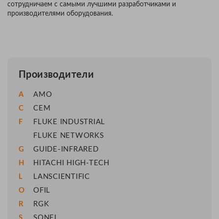
сотрудничаем с самыми лучшими разработчиками и
производителями оборудования.
Производители
A
AMO
C
CEM
F
FLUKE INDUSTRIAL
FLUKE NETWORKS
G
GUIDE-INFRARED
H
HITACHI HIGH-TECH
L
LANSCIENTIFIC
O
OFIL
R
RGK
S
SONEL