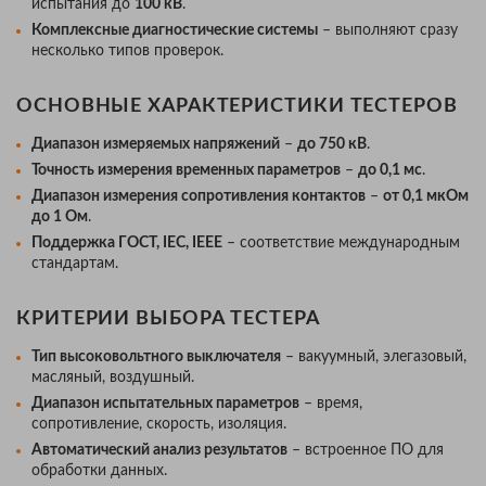
испытания до
100 кВ
.
Комплексные диагностические системы
– выполняют сразу
несколько типов проверок.
ОСНОВНЫЕ ХАРАКТЕРИСТИКИ ТЕСТЕРОВ
Диапазон измеряемых напряжений
–
до 750 кВ
.
Точность измерения временных параметров
–
до 0,1 мс
.
Диапазон измерения сопротивления контактов
–
от 0,1 мкОм
до 1 Ом
.
Поддержка ГОСТ, IEC, IEEE
– соответствие международным
стандартам.
КРИТЕРИИ ВЫБОРА ТЕСТЕРА
Тип высоковольтного выключателя
– вакуумный, элегазовый,
масляный, воздушный.
Диапазон испытательных параметров
– время,
сопротивление, скорость, изоляция.
Автоматический анализ результатов
– встроенное ПО для
обработки данных.