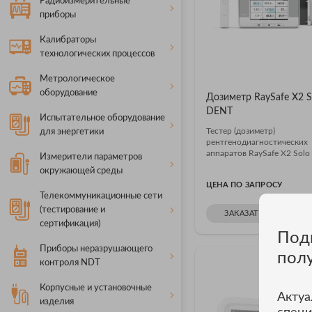
Радиоизмерительные
приборы
Калибраторы
технологических процессов
Метрологическое
оборудование
Дозиметр RaySafe X2 S
DENT
Испытательное оборудование
Тестер (дозиметр)
для энергетики
рентгенодиагностических
аппаратов RaySafe X2 Solo –
Измерители параметров
окружающей среды
ЦЕНА ПО ЗАПРОСУ
Телекоммуникационные сети
(тестирование и
ЗАКАЗАТЬ В ОДИН К
сертификация)
Под
Приборы неразрушающего
пол
контроля NDT
Корпусные и установочные
Актуа
изделия