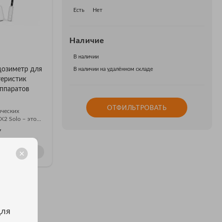
Есть
Нет
Наличие
В наличии
дозиметр для
В наличии на удалённом складе
теристик
аппаратов
ОТФИЛЬТРОВАТЬ
ических
2 Solo – это...
У
ОДИН КЛИК
для