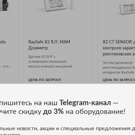
olo
RaySafe X2 R/F, MAM
X2 CT SENSOR 
Дозиметр
контроля харак
рентгеновских 
Датчик X2 R/F с
усовершенствованной
Тестер (дозиметр)
 это...
многослойной сенсорной
рентгенодиагност
технологией предотвращает...
аппаратов RaySafe X
ЦЕНА ПО ЗАПРОСУ
ЦЕНА ПО ЗАПРОС
ЛИК
ЗАКАЗАТЬ В ОДИН КЛИК
ЗАКАЗАТЬ В 
пишитесь на наш
Telegram-канал
—
учите скидку
до 3%
на оборудование!
льные новости, акции и специальные предложения 