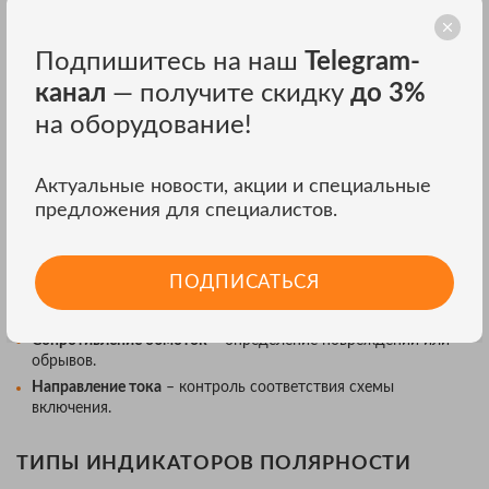
Основные методы:
Импульсный метод
– тестирующий сигнал подается на
Подпишитесь на наш
Telegram-
первичную обмотку, а прибор фиксирует совпадение или
инверсию фазы на вторичной.
канал
— получите скидку
до 3%
Переменное напряжение
– сравнение фазового угла между
на оборудование!
входным и выходным сигналами.
Автоматический анализатор
– устройства с цифровой
обработкой данных, отображающие полярность на дисплее.
Актуальные новости, акции и специальные
предложения для специалистов.
КАКИЕ ПАРАМЕТРЫ ИЗМЕРЯЮТ?
Полярность первичной и вторичной обмоток
– правильность
ПОДПИСАТЬСЯ
подключения ТТ.
Фазовый сдвиг
– выявление отклонений от нормы.
Сопротивление обмоток
– определение повреждений или
обрывов.
Направление тока
– контроль соответствия схемы
включения.
ТИПЫ ИНДИКАТОРОВ ПОЛЯРНОСТИ