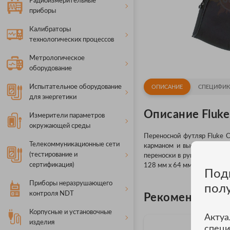
Радиоизмерительные
приборы
Калибраторы
технологических процессов
Метрологическое
оборудование
Испытательное оборудование
ОПИСАНИЕ
СПЕЦИФИК
для энергетики
Описание Fluke
Измерители параметров
окружающей среды
Переносной футляр Fluke 
Телекоммуникационные сети
карманом и высококачеств
(тестирование и
переноски в руках, в него
сертификация)
128 мм x 64 мм.
Под
Приборы неразрушающего
пол
контроля NDT
Рекомендуемы
Корпусные и установочные
Актуа
изделия
специ