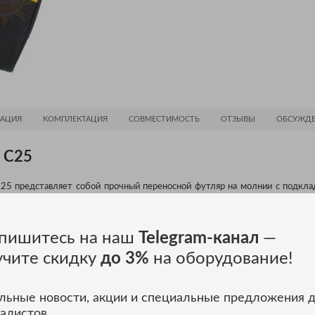
АЦИЯ
КОМПЛЕКТАЦИЯ
СОВМЕСТИМОСТЬ
ОТЗЫВЫ
ОБСУЖДЕ
 C25
C25 представляет собой прочный переносной футляр на молнии с подкла
енной внешней поверхностью из полиэстера. Он также оснащен удобн
 помещаются самые популярные цифровые мультиметры Fluke. Размеры (В x
пишитесь на наш
Telegram-канал
—
учите скидку
до 3%
на оборудование!
е товары
льные новости, акции и специальные предложения 
алистов.