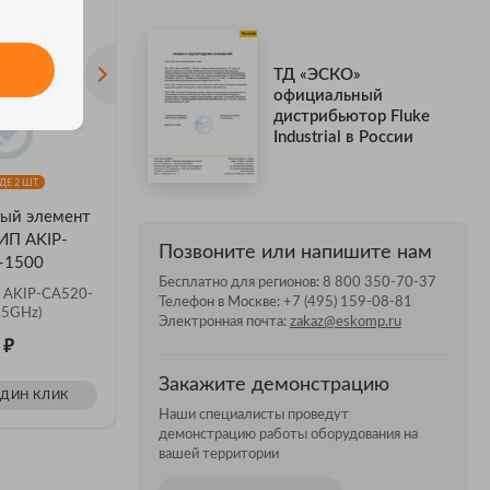
ТД «ЭСКО»
официальный
дистрибьютор Fluke
Industrial в России
Е 2 ШТ.
ый элемент
Вспомогательный элемент
Вспомог
КИП AKIP-
и аксессуар АКИП
и аксесс
Позвоните или напишите нам
-1500
TH26058Q
1.85-FF
Бесплатно для регионов:
8 800 350-70-37
а AKIP-CA520-
Кабель TH26058Q
Переход к
Телефон в Москве:
+7 (495) 159-08-81
.5GHz)
1.85-FF01
Электронная почта:
zakaz@eskomp.ru
₽
₽
4
Цена: 15 613
Цена: 
Закажите демонстрацию
ОДИН КЛИК
ЗАКАЗАТЬ В ОДИН КЛИК
ЗАКАЗ
Наши специалисты проведут
демонстрацию работы оборудования на
вашей территории