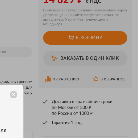
14 829
с НДС
Внимание! В связи с резкими изменениями курса
доллара цены на сайте могут отличаться от
актуальных. Уточняйте точную цену у
менеджера
В КОРЗИНУ
НИЕ
ЗАКАЗАТЬ В ОДИН КЛИК
К СРАВНЕНИЮ
В ИЗБРАННОЕ
дкой, внутренним
ым ремешком для
 Ш x Г): 218 мм x
Доставка
в кратчайшие сроки
₽
по Москве от 500
₽
по России от 1000
Гарантия
1 год
для