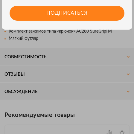
Комплект силиконовых тестовых проводов TL224 SuregripTM
Набор тестовых щупов TP220 SureGripTM
ПОДПИСАТЬСЯ
Набор зажимов типа «крокодил» AC220 SureGripTM
Набор больших зажимов типа «крокодил» AC285 SureGripTM
Комплект зажимов типа «крючок» AC280 SureGripTM
Мягкий футляр
СОВМЕСТИМОСТЬ
ОТЗЫВЫ
ОБСУЖДЕНИЕ
Рекомендуемые товары