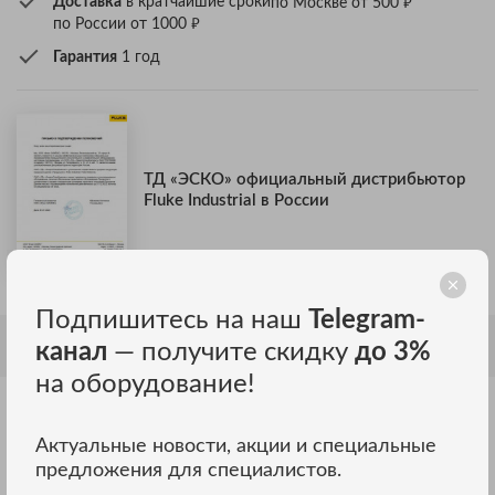
₽
Доставка
в кратчайшие сроки
по Москве от 500
₽
по России от 1000
Гарантия
1 год
ТД «ЭСКО» официальный дистрибьютор
Fluke Industrial в России
Подпишитесь на наш
Telegram-
канал
— получите скидку
до 3%
ОПИСАНИЕ
на оборудование!
СОСТАВ КОМПЛЕКТА TLK282:
Актуальные новости, акции и специальные
Набор прокалывающих изоляцию зажимов TP81
предложения для специалистов.
Разъемы автомобильного обратного датчика TP40 (пять)