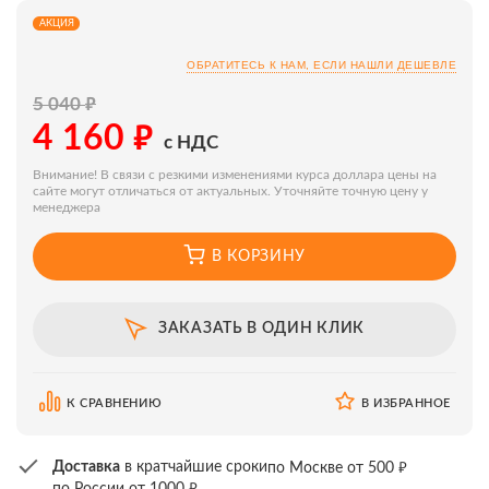
АКЦИЯ
ОБРАТИТЕСЬ К НАМ, ЕСЛИ НАШЛИ ДЕШЕВЛЕ
₽
5 040
₽
4 160
с НДС
Внимание! В связи с резкими изменениями курса доллара цены на
сайте могут отличаться от актуальных. Уточняйте точную цену у
менеджера
В КОРЗИНУ
ЗАКАЗАТЬ В ОДИН КЛИК
К СРАВНЕНИЮ
В ИЗБРАННОЕ
₽
Доставка
в кратчайшие сроки
по Москве от 500
₽
по России от 1000