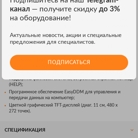
Подпишитесь на наш
Telegram-
Измерение температуры (термопара и
канал
— получите скидку
до 3%
термосопротивление/Rtd);
на оборудование!
Математические функции и статистическая обработка (мин/
макс/среднее; дБ/дБм; допусковый контроль; Δ-измерения,
гистограммы, построение тренда. СКО);
Актуальные новости, акции и специальные
Одновременное измерение 2-х параметров;
предложения для специалистов.
Отображение результата измерений с помощью аналоговой
шкалы (bar-graph);
Интерфейсы: LAN, USB (поддержка VXI11, USBTMC), GPIB
ПОДПИСАТЬСЯ
(опция – кабель адаптер);
Внутренняя память 1 ГБ (расширение внешним USB- flash),
поддержка файловой системы, встроенная экранная помощь
(HELP);
Программное обеспечение EasyDDM для управления и
передачи данных на компьютер;
Цветной графический TFT-дисплей (диаг. 11 см, 480 х
272 точек).
СПЕЦИФИКАЦИЯ