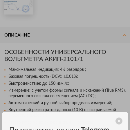
ОПИСАНИЕ
ОСОБЕННОСТИ УНИВЕРСАЛЬНОГО
ВОЛЬТМЕТРА АКИП-2101/1
Максимальная индикация: 4½ разрядов ;
Базовая погрешность (DCV): ±0,01%;
Быстродействие: до 150 изм./с;
Измерение: с учетом формы сигнала и искажений (True RMS),
переменного сигнала со смещением (AC+DC);
Автоматический и ручной выбор пределов измерений;
Внутренний регистратор данных (10 К) с настраиваемой
скоростью выборки;
Развернутое меню синхронизации и запуска;
2-х и 4-х проводная схема измерения сопротивления;