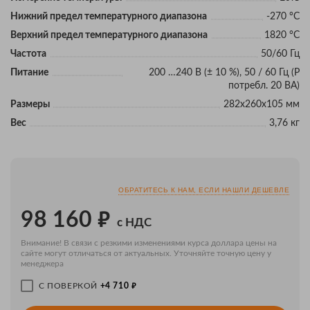
Нижний предел температурного диапазона
-270 °C
Верхний предел температурного диапазона
1820 °C
Частота
50/60 Гц
Питание
200 …240 В (± 10 %), 50 / 60 Гц (P
потребл. 20 ВА)
Размеры
282х260х105 мм
Вес
3,76 кг
ОБРАТИТЕСЬ К НАМ, ЕСЛИ НАШЛИ ДЕШЕВЛЕ
₽
98 160
с НДС
Внимание! В связи с резкими изменениями курса доллара цены на
сайте могут отличаться от актуальных. Уточняйте точную цену у
менеджера
₽
С ПОВЕРКОЙ
+4 710