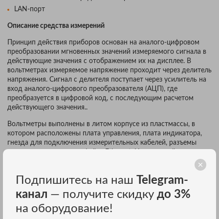
LAN-порт
Описание средства измерений
Принцип действия приборов основан на аналого-цифровом
преобразовании мгновенных значений измеряемого сигнала в
действующие значения с отображением их на дисплее. В
вольтметрах измеряемое напряжение проходит через делитель
напряжения. Сигнал с делителя поступает через усилитель на
вход аналого-цифрового преобразователя (АЦП), где
преобразуется в цифровой код, с последующим расчетом
действующего значения..
Вольтметры выполнены в литом корпусе из пластмассы, в
котором расположены плата управления, плата индикатора,
гнезда для подключения измерительных кабелей, разъемы
питания и разъем интерфейса Ethernet. На передней панели
корпуса расположены дисплей и кнопки управления
Подпишитесь на наш
Telegram-
Управление настройками и параметрами режима работы
амперметров и вольтметров, вывод информации на экран
канал
— получите скидку
до 3%
осуществляются посредством программного обеспечения,
встроенного в защищенную память микроконтроллера.
на оборудование!
Влияние программного обеспечения на точность показаний