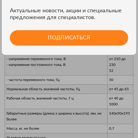
находится в границах, обеспечивающих метрологические
характеристики, указанные в таблице 2. Уровень защиты
Актуальные новости, акции и специальные
программного обеспечения «низкий» в соответствии с Р
предложения для специалистов.
50.2.077-2014
Технические характеристики вольтметров лабораторных
ПОДПИСАТЬСЯ
ПрофКиП:
Параметры электрического питания:
- напряжение переменного тока, В
от 210 до
- напряжение постоянного тока, В
230
12
- частота переменного тока, Гц
50
Нормальная область значений частоты, Гц
от 45 до 65
Рабочая область значений частоты, Г ц
от 40 до
1000
Габаритные размеры (длина х ширина х высота), мм, не
140x90x195
более
Масса, кг, не более
0,7
Условия эксплуатации: