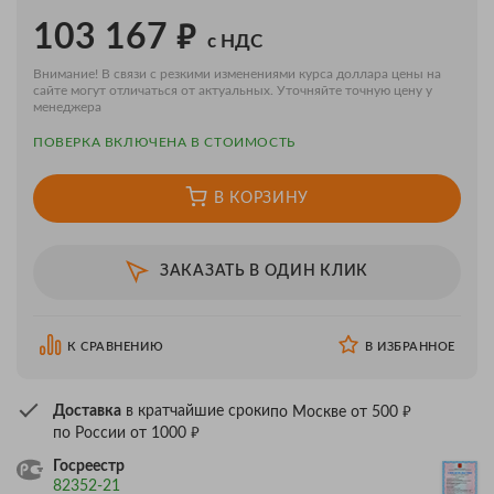
₽
103 167
с НДС
Внимание! В связи с резкими изменениями курса доллара цены на
сайте могут отличаться от актуальных. Уточняйте точную цену у
менеджера
ПОВЕРКA ВКЛЮЧЕНА В СТОИМОСТЬ
В КОРЗИНУ
ЗАКАЗАТЬ В ОДИН КЛИК
К СРАВНЕНИЮ
В ИЗБРАННОЕ
₽
Доставка
в кратчайшие сроки
по Москве от 500
₽
по России от 1000
Госреестр
82352-21