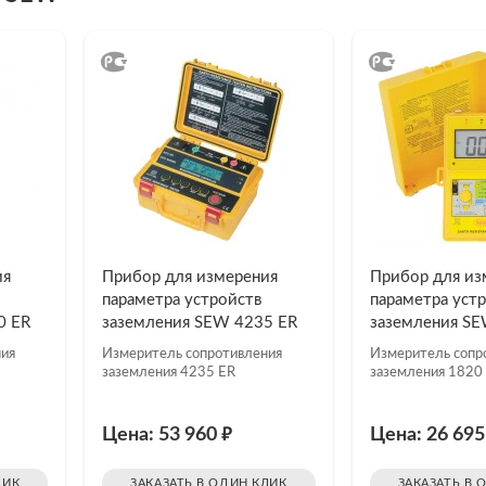
пишитесь на наш
Telegram-канал
—
учите скидку
до 3%
на оборудование!
льные новости, акции и специальные предложения 
алистов.
ПОДПИСАТЬСЯ
ия
Прибор для измерения
Прибор для из
параметра устройств
параметра уст
0 ER
заземления SEW 4235 ER
заземления SE
ния
Измеритель сопротивления
Измеритель сопр
заземления 4235 ER
заземления 1820
₽
Цена: 53 960
Цена: 26 69
ЛИК
ЗАКАЗАТЬ В ОДИН КЛИК
ЗАКАЗАТЬ В 