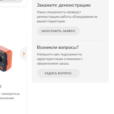
Закажите демонстрацию
Наши специалисты проведут
демонстрацию работы оборудования на
вашей территории
ЗАПОЛНИТЬ ЗАЯВКУ
Возникли вопросы?
Напишите нам: подскажем по
характеристикам и поможем с
оформлением заказа.
ЗАДАТЬ ВОПРОС
НА УДАЛЁННОМ СКЛАДЕ 1 ШТ.
НА УДАЛЁНН
0
Прибор для измерения
Прибор 
параметра устройств
параметр
 измеритель
заземления SEW 1805 ER
заземле
земления
Измеритель сопротивления
Измерител
заземления 1805 ER
заземлени