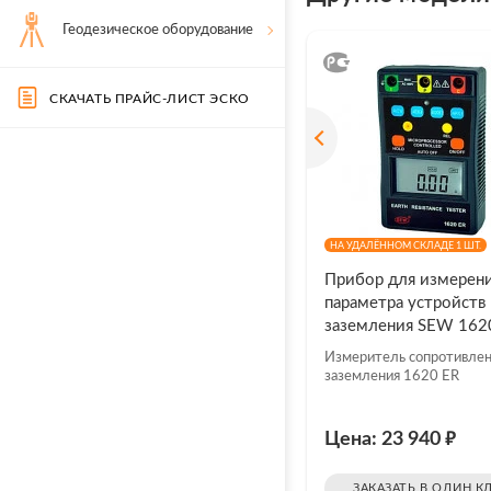
Геодезическое оборудование
Под
пол
СКАЧАТЬ ПРАЙС-ЛИСТ ЭСКО
Актуа
специ
НА УДАЛЁННОМ СКЛАДЕ 1 ШТ.
Прибор для измерен
параметра устройств
заземления SEW 162
Измеритель сопротивле
заземления 1620 ER
₽
Цена: 23 940
ЗАКАЗАТЬ В ОДИН К