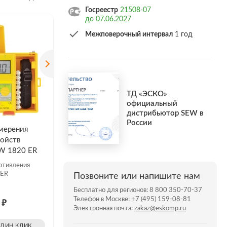
Госреестр
21508-07
до 07.06.2027
Межповерочный интервал
1 год
для
ТД «ЭСКО»
официальный
дистрибьютор SEW в
НА УДАЛЁННОМ СКЛАДЕ 7 ШТ.
России
мерения
Прибор для измерения
Прибор 
ройств
параметра устройств
параметр
W 1820 ER
заземления SEW 2120 ER
заземле
отивления
5
1 отзыв
Измерител
 ER
2720 ER
Позвоните или напишите нам
Измеритель сопротивления
2120 ER
Бесплатно для регионов:
8 800 350-70-37
Телефон в Москве:
+7 (495) 159-08-81
₽
₽
5
Цена: 25 365
Цена: 
Электронная почта:
zakaz@eskomp.ru
ОДИН КЛИК
ЗАКАЗАТЬ В ОДИН КЛИК
ЗАКАЗ