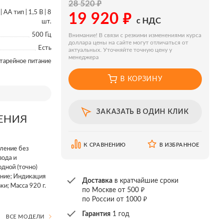
₽
28 520
₽
| AA тип | 1,5 В | 8
19 920
с НДС
шт.
500 Гц
Внимание! В связи с резкими изменениями курса
доллара цены на сайте могут отличаться от
Есть
актуальных. Уточняйте точную цену у
менеджера
тарейное питание
В КОРЗИНУ
ЗАКАЗАТЬ В ОДИН КЛИК
ЕНИЯ
К СРАВНЕНИЮ
В ИЗБРАННОЕ
вление без
вода и
дной (точно)
ание; Индикация
Доставка
в кратчайшие сроки
и; Масса 920 г.
₽
по Москве от 500
₽
по России от 1000
Гарантия
1 год
ВСЕ МОДЕЛИ