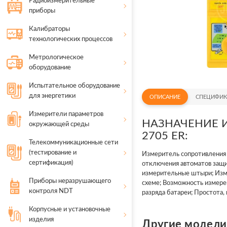
Радиоизмерительные
приборы
Калибраторы
технологических процессов
Метрологическое
оборудование
Испытательное оборудование
для энергетики
ОПИСАНИЕ
СПЕЦИФИК
Измерители параметров
НАЗНАЧЕНИЕ 
окружающей среды
2705 ER:
Телекоммуникационные сети
(тестирование и
Измеритель сопротивления 
сертификация)
отключения автоматов защи
измерительные штыри; Изме
Приборы неразрушающего
схеме; Возможность измере
контроля NDT
разряда батареи; Простота,
Корпусные и установочные
изделия
Другие модел