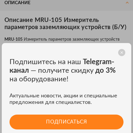
ОПИСАНИЕ
Описание MRU-105 Измеритель
параметров заземляющих устройств (Б/У)
MRU
-
105
Измеритель параметров заземляющих устройств
Предназначен для измерения сопротивления заземляющих
устройств и удельного сопротивления грунта. Благодаря
Подпишитесь на наш
Telegram-
современной конструкции прибор характеризуется хорошими
эргономичными показателями и широкими измерительными
канал
— получите скидку
до 3%
функциями (в том числе анализ условий, отрицательно
влияющих на точность полученных результатов). Прибор MRU-
на оборудование!
105 укомплектован токоизмерительными клещами для
проведения измерений заземляющих устройств без
разъединения заземлителей. Уникальная конструкция катушек
Актуальные новости, акции и специальные
с измерительными проводами позволяет разматывать провод
предложения для специалистов.
с сохранением контакта с зондом.
Технические данные
ПОДПИСАТЬСЯ
Измерение сопротивления заземляющих устройств трех- и
четырехполюсным методами;