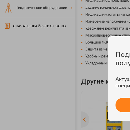
Индикация ошибок подключ
Задание начальной фазы 
Геодезическое оборудование
Индикация частоты напря
Измерение напряжения «фа
СКАЧАТЬ ПРАЙС-ЛИСТ ЭСКО
Удержание результата из
Микропроцессорное управ
Большой ЖК-индикатор (7
Защита измерительного вх
Под
Удобный ремень: для кре
пол
Укладочный кейс для хра
Актуа
Другие модел
специ