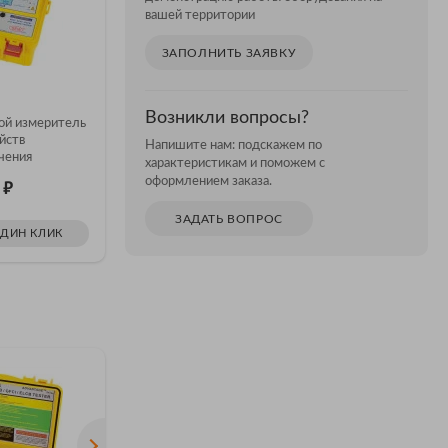
вашей территории
ЗАПОЛНИТЬ ЗАЯВКУ
SEW 2820 EL
Возникли вопросы?
ой измеритель
2820 EL - цифровой измеритель
йств
параметров УЗО
Напишите нам: подскажем по
чения
характеристикам и поможем с
оформлением заказа.
₽
₽
0
Цена: 53 770
ЗАДАТЬ ВОПРОС
ОДИН КЛИК
ЗАКАЗАТЬ В ОДИН КЛИК