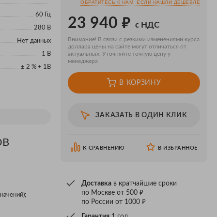
ОБРАТИТЕСЬ К НАМ, ЕСЛИ НАШЛИ ДЕШЕВЛЕ
60 Гц
₽
23 940
с НДС
280 В
Внимание! В связи с резкими изменениями курса
Нет данных
доллара цены на сайте могут отличаться от
1 В
актуальных. Уточняйте точную цену у
менеджера
± 2 % + 1В
В КОРЗИНУ
ЗАКАЗАТЬ В ОДИН КЛИК
ОВ
К СРАВНЕНИЮ
В ИЗБРАННОЕ
Доставка
в кратчайшие сроки
₽
по Москве от 500
начений);
₽
по России от 1000
Гарантия
1 год