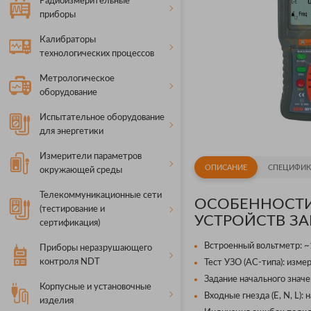
Радиоизмерительные
приборы
Калибраторы
технологических процессов
Метрологическое
оборудование
Испытательное оборудование
для энергетики
Измерители параметров
ОПИСАНИЕ
СПЕЦИФИК
окружающей среды
Телекоммуникационные сети
ОСОБЕННОСТИ
(тестирование и
УСТРОЙСТВ ЗА
сертификация)
Встроенный вольтметр: ~1
Приборы неразрушающего
контроля NDT
Тест УЗО (АС-типа): изме
Задание начального знач
Корпусные и установочные
Входные гнезда (E, N, L):
изделия