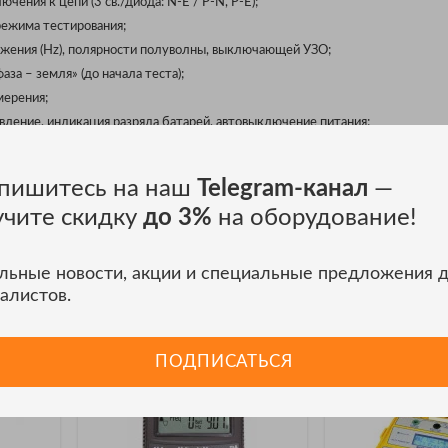
ения к цепи (3 св./диода: N-E / P-N, P-E);
режима тестирования;
жения (Hz), полярности полуволны, выключающей УЗО;
за – земля» (до начала теста);
мерения;
ление, индикация разряда батарей, автовыключение питания;
8х76 мм) с подсветкой;
ода (предохранитель) и ограничительного резистора от перегрева (OTP);
пишитесь на наш
Telegram-канал
—
пления и удержания одной рукой;
учите скидку
до 3%
на оборудование!
нения и транспортировки.
льные новости, акции и специальные предложения 
и SEW
алистов.
ПОДПИСАТЬСЯ