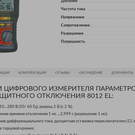
Дисплей
Частота тока
Напряжение
Сопротивление
Разрешение
Погрешность
АЦИЯ
КОМПЛЕКТАЦИЯ
ОТЗЫВЫ
ОБСУЖДЕНИЕ
ДОКУМЕНТЫ
 ЦИФРОВОГО ИЗМЕРИТЕЛЯ ПАРАМЕТР
ЩИТНОГО ОТКЛЮЧЕНИЯ 8012 EL:
0…280 В (50/ 60 Гц), разреш.1 В (± 2 %);
рение времени отключения 1 мс …2,999 с (разрешение 1 мс);
ения дифференциального тока: дискретная установка переключателем (12 з
 на торцевой кромке;