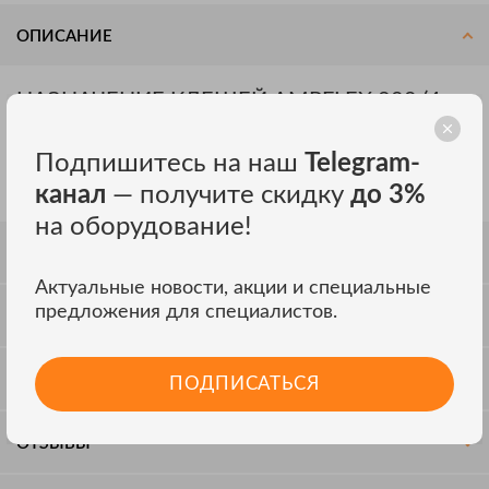
ОПИСАНИЕ
НАЗНАЧЕНИЕ КЛЕЩЕЙ AMPFLEX 800 (4
ШТ.):
Подпишитесь на наш
Telegram-
Предназначены для приборов: C.A 8335 QUALISTAR PLUS, C.A
8332B, PEL103, PEL102, C.A 8230, C.A 8220.
канал
— получите скидку
до 3%
на оборудование!
СПЕЦИФИКАЦИЯ
Актуальные новости, акции и специальные
предложения для специалистов.
КОМПЛЕКТАЦИЯ
СОВМЕСТИМОСТЬ
ПОДПИСАТЬСЯ
ОТЗЫВЫ