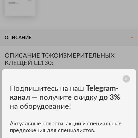
ОПИСАНИЕ
ОПИСАНИЕ ТОКОИЗМЕРИТЕЛЬНЫХ
КЛЕЩЕЙ CL130:
Токовые клещи серии CL позволяют измерять силу тока
бесконтактным способом с высокой точностью, не прерывая
подачу электроэнергии потребителям.
Подпишитесь на наш
Telegram-
канал
— получите скидку
до 3%
ОСОБЕННОСТИ ТОКОИЗМЕРИТЕЛЬНЫХ
на оборудование!
КЛЕЩЕЙ CL130:
Актуальные новости, акции и специальные
Индикация результатов измерений осуществляется на
жидкокристаллическом дисплее, как в цифровом, так и
предложения для специалистов.
графическом виде.