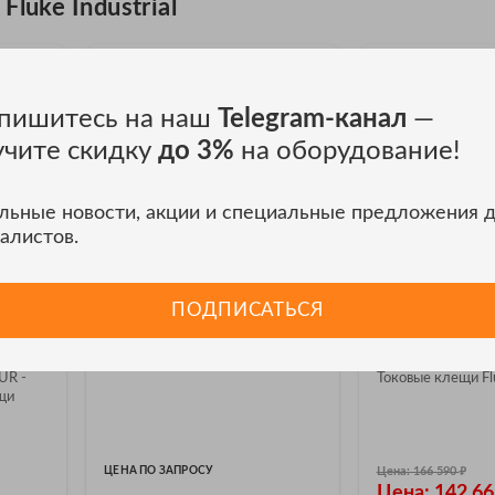
luke Industrial
пишитесь на наш
Telegram-канал
—
учите скидку
до 3%
на оборудование!
льные новости, акции и специальные предложения 
алистов.
АКЦИЯ
76KEUR
Токовые клещи Fluke 393
Клещи
ПОДПИСАТЬСЯ
е
FC/E
электроизмер
Токовые клещи
Токовые клещи Fluke 393 FC/E
ов
393/E
UR -
Токовые клещи Fl
щи
₽
ЦЕНА ПО ЗАПРОСУ
Цена: 166 590
Цена: 142 6