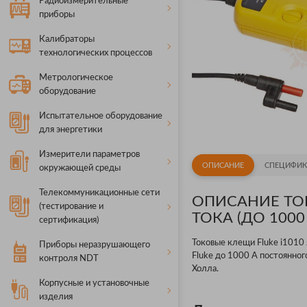
Радиоизмерительные
приборы
Калибраторы
технологических процессов
Метрологическое
оборудование
Испытательное оборудование
для энергетики
Измерители параметров
ОПИСАНИЕ
СПЕЦИФИК
окружающей среды
Телекоммуникационные сети
ОПИСАНИЕ ТО
(тестирование и
ТОКА (ДО 1000 
сертификация)
Токовые клещи Fluke i1010
Приборы неразрушающего
Fluke до 1000 А постоянног
контроля NDT
Холла.
Корпусные и установочные
изделия