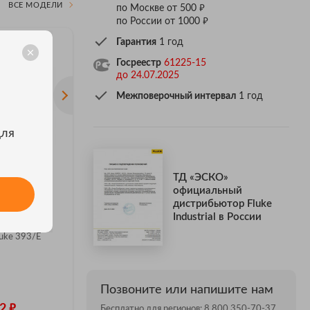
ВСЕ МОДЕЛИ
₽
по Москве от 500
₽
по России от 1000
Гарантия
1 год
Госреестр
61225-15
до 24.07.2025
Межповерочный интервал
1 год
для
АКЦИЯ
ТД «ЭСКО»
Акция Fluke i410
Fluke 16
официальный
ительные
дистрибьютор Fluke
5
1 отзыв
Многофун
 Fluke
Industrial в России
электроус
Fluke i410
FC
uke 393/E
Позвоните или напишите нам
₽
Цена: 63 805
ЦЕНА ПО З
₽
₽
62
Цена: 23 633
Бесплатно для регионов:
8 800 350-70-37