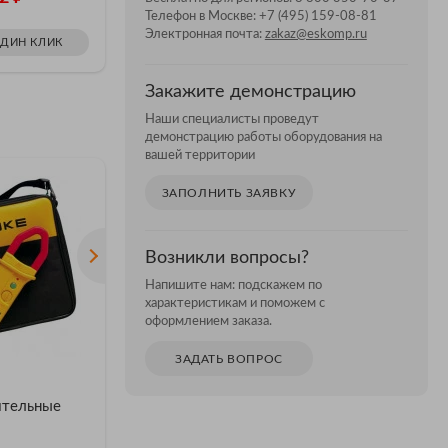
Телефон в Москве:
+7 (495) 159-08-81
ЗАКАЗ
Электронная почта:
zakaz@eskomp.ru
ОДИН КЛИК
ЗАКАЗАТЬ В ОДИН КЛИК
Закажите демонстрацию
Наши специалисты проведут
демонстрацию работы оборудования на
вашей территории
ЗАПОЛНИТЬ ЗАЯВКУ
Возникли вопросы?
Напишите нам: подскажем по
характеристикам и поможем с
оформлением заказа.
АКЦИЯ
ЗАДАТЬ ВОПРОС
Клещи
Клещи
ительные
электроизмерительные
электро
Fluke 375 FC
F605