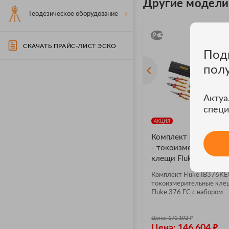
Другие модели F
Геодезическое оборудование
СКАЧАТЬ ПРАЙС-ЛИСТ ЭСКО
Под
пол
Актуа
специ
АКЦИЯ
Комплект Fluke IB3
- токоизмерительны
клещи Fluke 376 FC с
набором инструмент
Комплект Fluke IB376KE
токоизмерительные кле
Fluke 376 FC с набором
инструментов
₽
Цена: 171 192
₽
Цена: 146 604