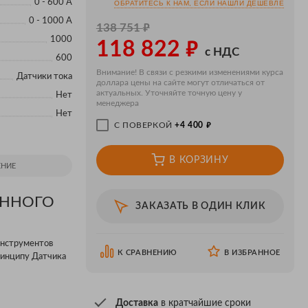
0 - 600 А
ОБРАТИТЕСЬ К НАМ, ЕСЛИ НАШЛИ ДЕШЕВЛЕ
0 - 1000 А
₽
138 751
₽
1000
118 822
с НДС
600
Внимание! В связи с резкими изменениями курса
Датчики тока
доллара цены на сайте могут отличаться от
актуальных. Уточняйте точную цену у
Нет
менеджера
Нет
₽
С ПОВЕРКОЙ
+4 400
В КОРЗИНУ
НИЕ
ЕННОГО
ЗАКАЗАТЬ В ОДИН КЛИК
инструментов
К СРАВНЕНИЮ
В ИЗБРАННОЕ
принципу Датчика
Доставка
в кратчайшие сроки