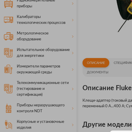
Радиоизмерительные
приборы
Калибраторы
технологических процессов
Метрологическое
оборудование
Испытательное оборудование
для энергетики
ОПИСАНИЕ
СПЕЦИФИК
Измерители параметров
окружающей среды
ДОКУМЕНТЫ
Телекоммуникационные сети
Описание Fluke 
(тестирование и
сертификация)
Клещи-адаптер (токовый да
Приборы неразрушающего
переменный 0 А...400 А; Су
контроля NDT
Корпусные и установочные
Другие модели F
изделия