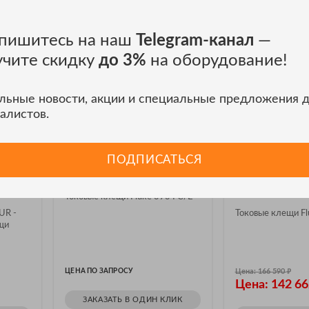
пишитесь на наш
Telegram-канал
—
учите скидку
до 3%
на оборудование!
льные новости, акции и специальные предложения 
алистов.
АКЦИЯ
ПОДПИСАТЬСЯ
76KEUR
Токовые клещи Fluke 393
Клещи
е
FC/E
электроизмер
Токовые клещи
Токовые клещи Fluke 393 FC/E
ов
393/E
UR -
Токовые клещи Fl
щи
₽
ЦЕНА ПО ЗАПРОСУ
Цена: 166 590
Цена: 142 6
ЗАКАЗАТЬ В ОДИН КЛИК