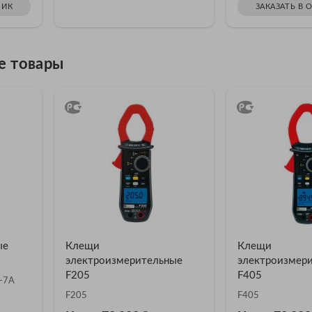
ЛИК
ЗАКАЗАТЬ В 
е товары
ые
Клещи
Клещи
электроизмерительные
электроизмер
F205
F405
-7A
F205
F405