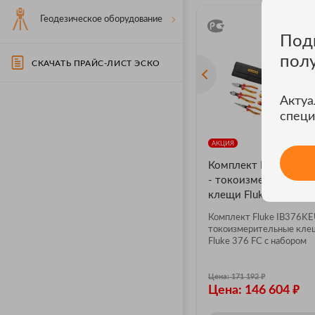
Геодезическое оборудование
Под
пол
СКАЧАТЬ ПРАЙС-ЛИСТ ЭСКО
Актуа
специ
АКЦИЯ
Комплект Fluke IB3
- токоизмерительны
клещи Fluke 376 FC с
набором инструмент
Комплект Fluke IB376KE
токоизмерительные кле
Fluke 376 FC с набором
инструментов
₽
Цена: 171 192
₽
Цена: 146 604