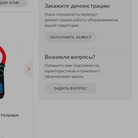
ОДИН КЛИК
ЗАКАЗАТЬ В ОДИН КЛИК
Закажите демонстрацию
Наши специалисты проведут
демонстрацию работы оборудования на
вашей территории
ЗАПОЛНИТЬ ЗАЯВКУ
Возникли вопросы?
Напишите нам: подскажем по
характеристикам и поможем с
оформлением заказа.
ЗАДАТЬ ВОПРОС
АКЦИЯ
АКЦИЯ
Клещи
Fluke 90
ительные
электроизмерительные
FLUKE 90
Fluke i2000 FLEX
Fluke i2000 flex