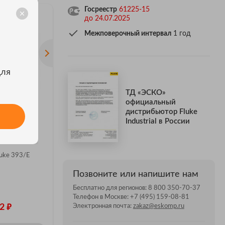
Госреестр
61225-15
до 24.07.2025
Межповерочный интервал
1 год
для
ТД «ЭСКО»
официальный
АКЦИЯ
дистрибьютор Fluke
Акция Fluke i410
Fluke 16
Industrial в России
ительные
5
1 отзыв
Многофун
 Fluke
электроус
Fluke i410
FC
uke 393/E
Позвоните или напишите нам
Бесплатно для регионов:
8 800 350-70-37
Телефон в Москве:
+7 (495) 159-08-81
₽
Цена: 63 805
ЦЕНА ПО З
₽
₽
Электронная почта:
zakaz@eskomp.ru
62
Цена: 23 633
ЗАКАЗ