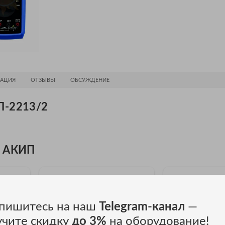
АЦИЯ
ОТЗЫВЫ
ОБСУЖДЕНИЕ
П-2213/2
и АКИП
пишитесь на наш
Telegram-канал
—
учите скидку
до 3%
на оборудование!