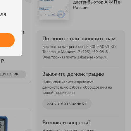
дистрибьютор АКИП в
России
для
Е 4 ШТ.
НА УДАЛЁННОМ СКЛАДЕ 10 ШТ.
НА УДАЛЁНН
КИП-2213/1
АКИП-2211А —
АКИП-22
Позвоните или напишите нам
мультиметр цифровой
цифрово
П-2213/1
Бесплатно для регионов:
8 800 350-70-37
АКИП-2211А — мультиметр
АКИП-221
Телефон в Москве:
+7 (495) 159-08-81
цифровой
цифровой
Электронная почта:
zakaz@eskomp.ru
₽
₽
5
Цена: 2 753
Цена: 
Закажите демонстрацию
ОДИН КЛИК
ЗАКАЗАТЬ В ОДИН КЛИК
ЗАКАЗ
Наши специалисты проведут
демонстрацию работы оборудования на
вашей территории
ЗАПОЛНИТЬ ЗАЯВКУ
Возникли вопросы?
Напишите нам: подскажем по