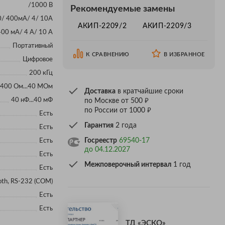
/1000 В
Рекомендуемые замены
0/ 400мА/ 4/ 10А
АКИП-2209/2
АКИП-2209/3
400 мА/ 4 А/ 10 А
Портативный
К СРАВНЕНИЮ
В ИЗБРАННОЕ
Цифровое
200 кГц
400 Ом...40 МОм
Доставка
в кратчайшие сроки
₽
40 нФ...40 мФ
по Москве от 500
₽
по России от 1000
Есть
Гарантия
2 года
Есть
Госреестр
69540-17
Есть
до 04.12.2027
Есть
Межповерочный интервал
1 год
Есть
oth, RS-232 (COM)
Есть
Есть
ТД «ЭСКО»