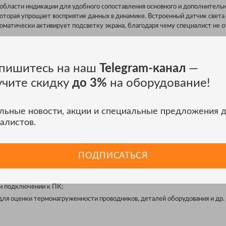
области индикации для удобного сопоставления основного и дополнительн
которая упрощает восприятие данных в динамике. Встроенный датчик света
оматически активирует подсветку экрана, благодаря чему специалист не о
ь на подставку для размещения на горизонтальных поверхностях или подве
гнитное крепление. На корпусе предусмотрены специальные фиксаторы дл
пишитесь на наш
Telegram-канал
—
учите скидку
до 3%
на оборудование!
Й ФУНКЦИОНАЛ
льные новости, акции и специальные предложения 
чно подходит для комплексной диагностики электроники и силовых сетей
тей дополняющих базовый функционал:
алистов.
ование напряжения;
мизации помех;
ПОДПИСАТЬСЯ
ности для проверки импульсной электроники;
 и уровня сигнала;
и подключении к ПК;
ля оценки термонагруженности проводников, деталей оборудования и др.