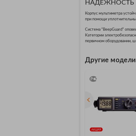
НАДЕЖНОСТЬ 
Корпус мультиметра устойч
при помощи уплотнительных
Система “BeepGuard” опове
Категории электробезопасн
первичном оборудовании, ши
Другие модели
АКЦИЯ