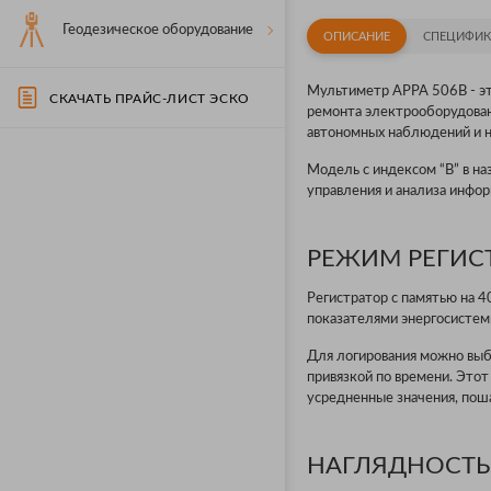
Геодезическое оборудование
ОПИСАНИЕ
СПЕЦИФИК
Мультиметр APPA 506B - эт
СКАЧАТЬ ПРАЙС-ЛИСТ ЭСКО
ремонта электрооборудован
автономных наблюдений и на
Модель с индексом “B” в на
управления и анализа инфо
РЕЖИМ РЕГИС
Регистратор с памятью на 4
показателями энергосистемы
Для логирования можно выбр
привязкой по времени. Этот
усредненные значения, пош
НАГЛЯДНОСТЬ