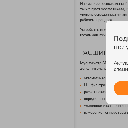
На дисплее расположены 2 
также графическая шкала, 
уровень освещенности и авт
рабочего процесса.
Устройство можно установит
гвоздь или комплектное ма
Под
пол
РАСШИРЕННЫ
Актуа
Мультиметр APPA 506B отли
дополнительных возможнос
специ
автоматическое детектир
НЧ-фильтрация для мини
расчет показателя скваж
определение частоты тока
удаленное управление пр
измерение температуры д