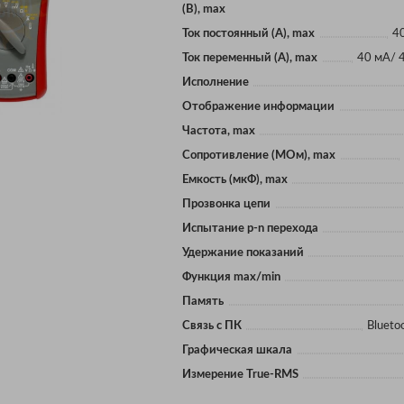
(В), max
Ток постоянный (А), max
4
Ток переменный (А), max
40 мА/ 
Исполнение
Отображение информации
Частота, max
Сопротивление (МОм), max
Eмкость (мкФ), max
Прозвонка цепи
Испытание p-n перехода
Удержание показаний
Функция max/min
Память
Связь с ПК
Blueto
Графическая шкала
Измерение True-RMS