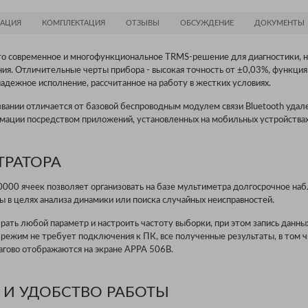
АЦИЯ
КОМПЛЕКТАЦИЯ
ОТЗЫВЫ
ОБСУЖДЕНИЕ
ДОКУМЕНТЫ
о современное и многофункциональное TRMS-решение для диагностики, н
ия. Отличительные черты прибора - высокая точность от ±0,03%, функци
дежное исполнение, рассчитанное на работу в жестких условиях.
звании отличается от базовой беспроводным модулем связи Bluetooth удал
рмации посредством приложений, установленных на мобильных устройствах
ТРАТОРА
0000 ячеек позволяет организовать на базе мультиметра долгосрочное на
 в целях анализа динамики или поиска случайных неисправностей.
ать любой параметр и настроить частоту выборки, при этом запись данных
 режим не требует подключения к ПК, все полученные результаты, в том 
агово отображаются на экране APPA 506B.
 И УДОБСТВО РАБОТЫ