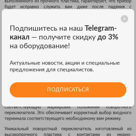
выполненного из прочного пластика, гарантируют, что прибор
будет исправно служить вам даже после падения с
полутораметровой высоты на бетонный пол.
Разработанные для работы в суровых условиях APPA 91,
Подпишитесь на наш
Telegram-
97/97R оснащены резиновыми уплотнителями на швах, в
поворотном переключателе, разъёмах щупов и в крышке
канал
— получите скидку
до 3%
батарейного отсека для предохранения прибора от грязи,
на оборудование!
пыли и водяных брызг. Приборы также устойчивы к ударам и
падениям. Они могут быть использованы, как в лабораторных
так и в полевых условиях.
Актуальные новости, акции и специальные
Каждый прибор серии APPA 90 комплектуется защитным
предложения для специалистов.
кожухом, который имеет подставку, отверстие для
подвешивания, а также фиксатор щупов. Этот кожух
обеспечивает высокую степень безопасности и удобство
ПОДПИСАТЬСЯ
пользования вашим прибором.
Входные терминалы имеют цветовую маркировку
соответствующую маркировке положений поворотного
переключателя. Это обеспечивает корректный выбор входного
терминала соответствующего необходимому вам режиму.
Уникальный поворотный переключатель изготовленый из
высокопрочного пластика с контактами из медно-