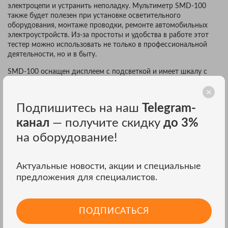
электроцепи и устранить неполадку. Мультиметр SMD-100
также будет полезен при установке осветительного
оборудования, монтаже проводки, ремонте автомобильных
электроустройств. Из-за простоты и удобства в работе этот
тестер можно использовать не только в профессиональной
деятельности, но и в быту.
SMD-100 оснащен дисплеем с подсветкой и имеет шкалу с
разрядностью в 6000 отсчетов. Благодаря мощной подсветке
экрана вы сможете проводить измерения даже в темном
помещении. При выводе полученных значений на дисплей
Подпишитесь на наш
Telegram-
мультиметра используется крупный шрифт, что также облегчит
считывание информации.
канал
— получите скидку
до 3%
на оборудование!
Во время измерений SMD-100 определяет минимальные и
максимальные значения. Также он выводит на экран средний
результат. Вы можете удержать полученные показания на
Актуальные новости, акции и специальные
дисплее тестера, для этого необходимо нажать на кнопку
HOLD. Перед работой аппарат автоматически устанавливает
предложения для специалистов.
нулевое значение и определяет диапазон измерений.
Настройка и управление аппаратом осуществляются при
ПОДПИСАТЬСЯ
помощи двух кнопок, размещенных под дисплеем. С их
помощью вы сможете изменять режим работы, диапазон,