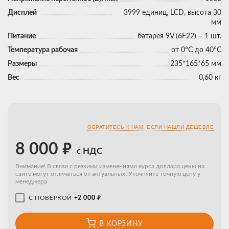
Дисплей
3999 единиц, LCD, высота 30
мм
Питание
батарея 9V (6F22) – 1 шт.
Температура рабочая
от 0°С до 40°С
Размеры
235*165*65 мм
Вес
0,60 кг
ОБРАТИТЕСЬ К НАМ, ЕСЛИ НАШЛИ ДЕШЕВЛЕ
₽
8 000
с НДС
Внимание! В связи с резкими изменениями курса доллара цены на
сайте могут отличаться от актуальных. Уточняйте точную цену у
менеджера
₽
С ПОВЕРКОЙ
+2 000
В КОРЗИНУ