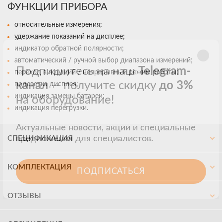
ФУНКЦИИ ПРИБОРА
относительные измерения;
удержание показаний на дисплее;
индикатор обратной полярности;
автоматический / ручной выбор диапазона измерений;
Подпишитесь на наш
Telegram-
переход в ждущий / непрерывный режим работы;
канал
— получите скидку
до 3%
подсветка дисплея;
индикация замены батареи;
на оборудование!
индикация перегрузки.
Актуальные новости, акции и специальные
предложения для специалистов.
СПЕЦИФИКАЦИЯ
КОМПЛЕКТАЦИЯ
ПОДПИСАТЬСЯ
ОТЗЫВЫ