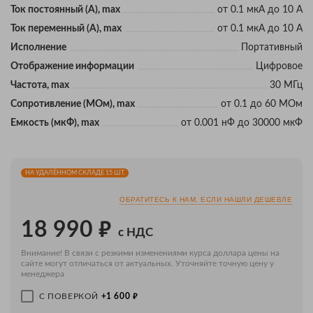
Ток постоянный (А), max
от 0.1 мкA до 10 A
Ток переменный (А), max
от 0.1 мкA до 10 A
Исполнение
Портативный
Отображение информации
Цифровое
Частота, max
30 МГц
Сопротивление (МОм), max
от 0.1 до 60 MОм
Eмкость (мкФ), max
от 0.001 нФ до 30000 мкФ
НА УДАЛЁННОМ СКЛАДЕ 15 ШТ.
ОБРАТИТЕСЬ К НАМ, ЕСЛИ НАШЛИ ДЕШЕВЛЕ
₽
18 990
с НДС
Внимание! В связи с резкими изменениями курса доллара цены на
сайте могут отличаться от актуальных. Уточняйте точную цену у
менеджера
₽
С ПОВЕРКОЙ
+1 600