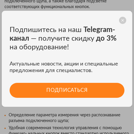
подключенного щупа, а также благодаря подсветке
соответствующих функциональных кнопок.
testo 760-1 является стандартным прибором для решения
практически всех каждодневных измерительных задач.
Подпишитесь на наш
Telegram-
testo 760-2 отличается большим диапазоном измерения силы
канал
— получите скидку
до 3%
тока, возможностью измерения истинного СКЗ и наличием
фильтра низких частот.
на оборудование!
testo 760-3 наряду с функциями, аналогичными двум другим
моделям, позволяет проводить измерение напряжения в
Актуальные новости, акции и специальные
диапазоне до 1000 В, а также отличается более широкими
предложения для специалистов.
диапазонами измерения частоты и электрической емкости.
ОСОБЕННОСТИ ЦИФРОВЫХ
ПОДПИСАТЬСЯ
МУЛЬТИМЕТРОВ TESTO 760-1, TESTO 760-
2 И TESTO 760-3:
Определение параметра измерения через распознавание
разъема подключенного щупа;
Удобная современная технология управления с помощью
функцио- нальных кнопок вместо стандартно используемого