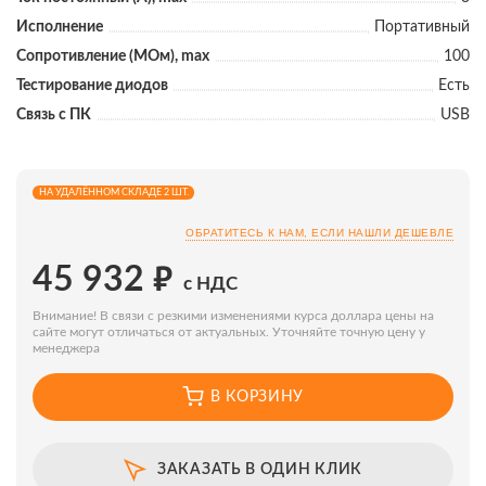
Исполнение
Портативный
Сопротивление (МОм), max
100
Тестирование диодов
Есть
Связь с ПК
USB
НА УДАЛЁННОМ СКЛАДЕ 2 ШТ.
ОБРАТИТЕСЬ К НАМ, ЕСЛИ НАШЛИ ДЕШЕВЛЕ
₽
45 932
с НДС
Внимание! В связи с резкими изменениями курса доллара цены на
сайте могут отличаться от актуальных. Уточняйте точную цену у
менеджера
В КОРЗИНУ
ЗАКАЗАТЬ В ОДИН КЛИК