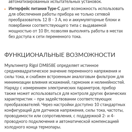
автоматизированных испытательных установок.
Интерфейс питания Type-C
дает возможность использовать
Подпишитесь на наш
Telegram-
для обеспечения работы прибора не только сетевой
преобразователь 12 В - 3 А, но и аккумуляторные блоки и
канал
— получите скидку
до 3%
повербанки соответствующего типа с выдаваемой
на оборудование!
мощностью от 10 Вт, позволяя выполнять работы в местах
без доступа к сети переменного тока.
Актуальные новости, акции и специальные
ФУНКЦИОНАЛЬНЫЕ ВОЗМОЖНОСТИ
предложения для специалистов.
Мультиметр Rigol DM858E определяет истинное
среднеквадратическое значение переменного напряжения и
ПОДПИСАТЬСЯ
силы тока, и снабжен встроенным аналоговым фильтром для
минимизации влияния искажений, гармоник и нелинейностей.
Наряду с измерением электрических параметров, прибор
также может использоваться для контроля других физических
характеристик – при задействовании соответствующих
преобразователей. Через настройки доступно 10 стандартных
конфигураций для датчиков напряжения, силы тока, частоты,
проводимости или сопротивления, с поддержкой 2- и 4-
проводного подключения и автоматической компенсацией
холодного конца термопары.