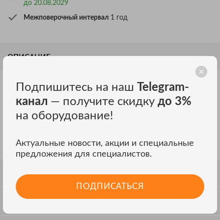
до 20.08.2029
Межповерочный интервал
1 год
ОПИСАНИЕ
НАЗНАЧЕНИЕ ИЗМЕРИТЕЛЬНОГО
Подпишитесь на наш
Telegram-
АТТЕНЮАТОРА ИАН 3.1:
канал
— получите скидку
до 3%
на оборудование!
Аттенюатор
ИАН 3.1
предназначен для измерения параметров
импульсов напряжения с амплитудой до 3 кВ и длительностью
до 1 мкс. Применяется совместно с осциллографами с
Актуальные новости, акции и специальные
входным сопротивлением 50 Ом.
предложения для специалистов.
СПЕЦИФИКАЦИЯ
ПОДПИСАТЬСЯ
ОТЗЫВЫ