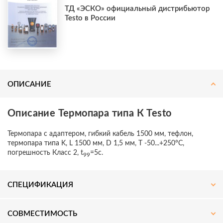
ТД «ЭСКО» официальный дистрибьютор
Testo в России
ОПИСАНИЕ
Подпишитесь на наш
Telegram-
канал
— получите скидку
до 3%
Описание Термопара типа К Testo
на оборудование!
Термопара с адаптером, гибкий кабель 1500 мм, тефлон,
термопара типа K, L 1500 мм, D 1,5 мм, Т -50...+250°C,
Актуальные новости, акции и специальные
погрешность Класс 2, t
=5c.
99
предложения для специалистов.
СПЕЦИФИКАЦИЯ
ПОДПИСАТЬСЯ
СОВМЕСТИМОСТЬ