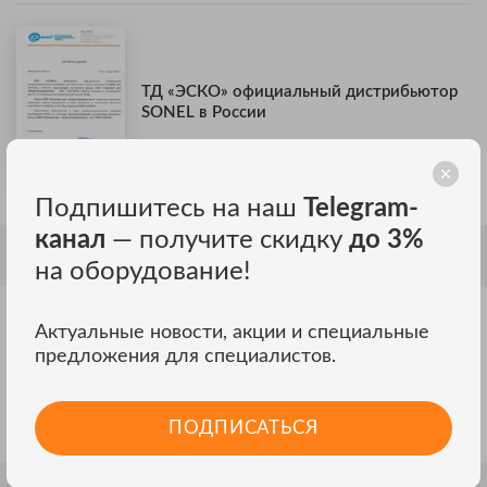
ТД «ЭСКО» официальный дистрибьютор
SONEL в России
Подпишитесь на наш
Telegram-
канал
— получите скидку
до 3%
ОПИСАНИЕ
на оборудование!
Описание SONEL AutoISO-1000C
Актуальные новости, акции и специальные
предложения для специалистов.
Адаптер используется приборами MPI-510, MPI-511 при
автоматическом проведении измерения сопротивления
изоляции между всеми парами жил в трех, четырех и
ПОДПИСАТЬСЯ
пятижильных кабелях .