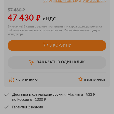
ОБРАТИТЕСЬ К НАМ, ЕСЛИ НАШЛИ ДЕШЕВЛЕ
₽
57 480
₽
47 430
с НДС
Внимание! В связи с резкими изменениями курса доллара цены на
сайте могут отличаться от актуальных. Уточняйте точную цену у
менеджера
В КОРЗИНУ
ЗАКАЗАТЬ В ОДИН КЛИК
К СРАВНЕНИЮ
В ИЗБРАННОЕ
₽
Доставка
в кратчайшие сроки
по Москве от 500
₽
по России от 1000
Гарантия
2 недели