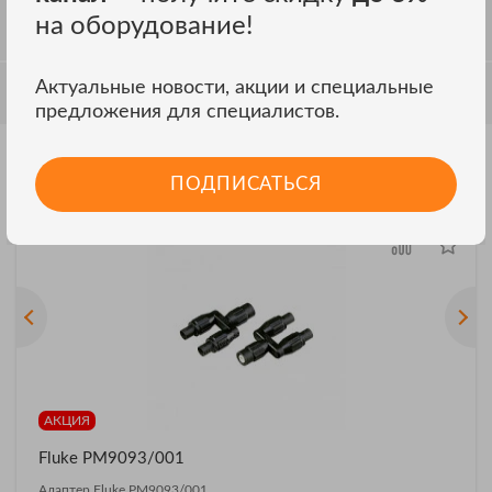
на оборудование!
ОТЗЫВЫ
Актуальные новости, акции и специальные
ОБСУЖДЕНИЕ
предложения для специалистов.
Другие модели Fluke Industrial
ПОДПИСАТЬСЯ
ВСЕ МОДЕЛИ
АКЦИЯ
Fluke PM9093/001
Адаптер Fluke PM9093/001