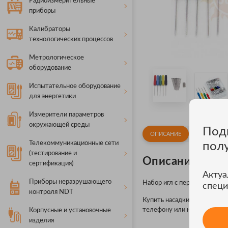
Радиоизмерительные
приборы
Калибраторы
технологических процессов
Метрологическое
оборудование
Испытательное оборудование
для энергетики
Измерители параметров
окружающей среды
Под
ОПИСАНИЕ
КОМПЛЕКТ
Телекоммуникационные сети
пол
(тестирование и
Описание Pico 
сертификация)
Актуа
Приборы неразрушающего
Набор игл с переходом на 
специ
контроля NDT
Купить насадки Pico Techno
телефону или непосредстве
Корпусные и установочные
изделия