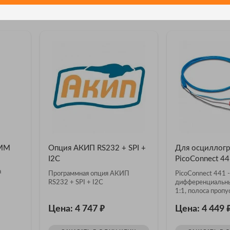
е товары
DMM
Опция АКИП RS232 + SPI +
Для осциллог
I2C
PicoConnect 44
а
Программная опция АКИП
PicoConnect 441 
RS232 + SPI + I2C
дифференциальн
1:1, полоса проп
₽
Цена: 4 747
Цена: 4 449