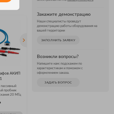
Закажите демонстрацию
Наши специалисты проведут
демонстрацию работы оборудования на
вашей территории
ЗАПОЛНИТЬ ЗАЯВКУ
Возникли вопросы?
Напишите нам: подскажем по
АКЦИЯ
характеристикам и поможем с
оформлением заказа.
рафов АКИП
RIGOL RA5040K
Для осц
1
Aktakom
RIGOL RA5040K - аттенюатор
ЗАДАТЬ ВОПРОС
40 дБ
- пассивный
ADS-6000
ый пробник
декодиров
ускания 20 МГц
₽
₽
Цена: 7 59
Цена: 5 834
Цена: 