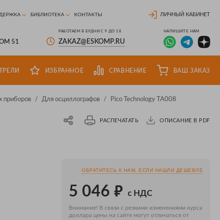
ЛИЧНЫЙ КАБИНЕТ
ДЕРЖКА
БИБЛИОТЕКА
КОНТАКТЫ
РАБОТАЕМ В БУДНИ С 9 ДО 18
НАПИШИТЕ НАМ
ZAKAZ@ESKOMP.RU
ДОМ 51
ТРЕЛИ
ИЗБРАННОЕ
СРАВНЕНИЕ
ВАШ ЗАКАЗ
х приборов
/
Для осциллографов
/
Pico Technology TA008
РАСПЕЧАТАТЬ
ОПИСАНИЕ В PDF
ОБРАТИТЕСЬ К НАМ, ЕСЛИ НАШЛИ ДЕШЕВЛЕ
₽
5 046
с НДС
Внимание! В связи с резкими изменениями курса
доллара цены на сайте могут отличаться от