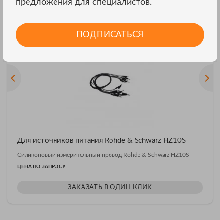
предложения для специалистов.
Другие модели Rohde &
ВСЕ МОДЕЛИ
Schwarz
ПОДПИСАТЬСЯ
Для источников питания Rohde & Schwarz HZ10S
Силиконовый измерительный провод Rohde & Schwarz HZ10S
ЦЕНА ПО ЗАПРОСУ
ЗАКАЗАТЬ В ОДИН КЛИК