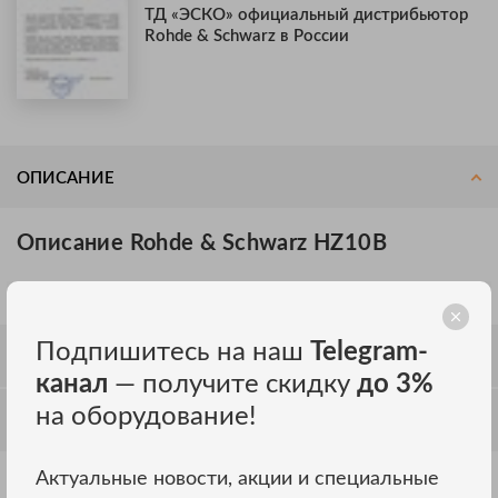
ТД «ЭСКО» официальный дистрибьютор
Rohde & Schwarz в России
ОПИСАНИЕ
Описание Rohde & Schwarz HZ10B
Силиконовый измерительный провод (cиний)
Подпишитесь на наш
Telegram-
ОТЗЫВЫ
канал
— получите скидку
до 3%
на оборудование!
ОБСУЖДЕНИЕ
Актуальные новости, акции и специальные