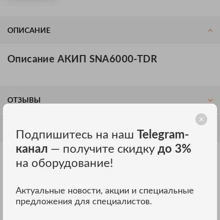
ОПИСАНИЕ
Описание АКИП SNA6000-TDR
ОТЗЫВЫ
ОБСУЖДЕНИЕ
Подпишитесь на наш
Telegram-
канал
— получите скидку
до 3%
на оборудование!
Другие модели АКИП
ВСЕ МОДЕЛИ
Актуальные новости, акции и специальные
предложения для специалистов.