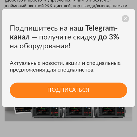
удобство и простоту управления. К ним относятся 5-
дюймовый цветной ЖК-дисплей, порт ввода/вывода памяти
USB2.0, вращающаяся навигационная кнопка, кнопка
включения, функциональные клавиши и популярный разъем
"банан". Порт USB2.0 позволяет легко сохранять данные,
Подпишитесь на наш
Telegram-
импортировать файлы конфигурации тестов и обновлять
систему. Источники-измерители серии АКИП-1601
канал
— получите скидку
до 3%
поддерживают графический и числовой режимы просмотра
на оборудование!
результатов тестирования. Интуитивно понятные режимы
просмотра графиков, форм сигналов и записей значительно
повышают производительность стендовых испытаний и
Актуальные новости, акции и специальные
анализа ВАХ.
предложения для специалистов.
ПОДПИСАТЬСЯ