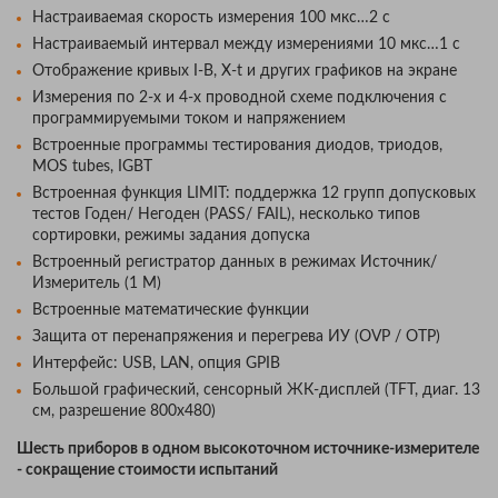
Настраиваемая скорость измерения 100 мкс…2 с
Настраиваемый интервал между измерениями 10 мкс…1 с
Отображение кривых I-В, X-t и других графиков на экране
Измерения по 2-х и 4-х проводной схеме подключения с
программируемыми током и напряжением
Встроенные программы тестирования диодов, триодов,
MOS tubes, IGBT
Встроенная функция LIMIT: поддержка 12 групп допусковых
тестов Годен/ Негоден (PАSS/ FAIL), несколько типов
сортировки, режимы задания допуска
Встроенный регистратор данных в режимах Источник/
Измеритель (1 М)
Встроенные математические функции
Защита от перенапряжения и перегрева ИУ (OVP / OTP)
Интерфейс: USB, LAN, опция GPIB
Большой графический, сенсорный ЖК-дисплей (TFT, диаг. 13
см, разрешение 800х480)
Шесть приборов в одном высокоточном источнике-измерителе
- сокращение стоимости испытаний