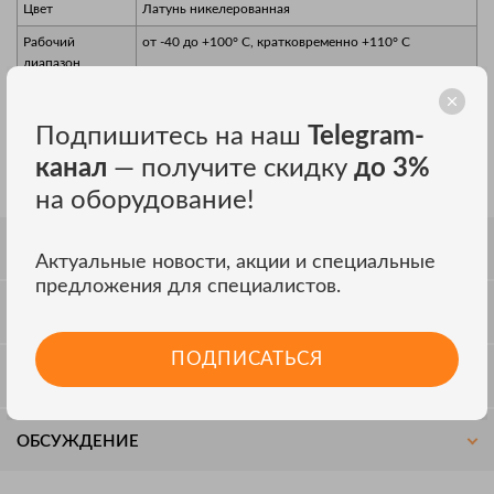
Цвет
Латунь никелерованная
Рабочий
от -40 до +100° C, кратковременно +110° C
диапазон
Химическая
стоек к соленой воде, слабым кислотам, спирту,
стойкость
маслам, нефтепродуктам и основным растворителям
Подпишитесь на наш
Telegram-
канал
— получите скидку
до 3%
на оборудование!
СПЕЦИФИКАЦИЯ
Актуальные новости, акции и специальные
предложения для специалистов.
КОМПЛЕКТАЦИЯ
ПОДПИСАТЬСЯ
ОТЗЫВЫ
ОБСУЖДЕНИЕ