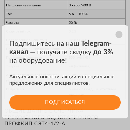
Напряжение питание
3 х230 /400 В
Ток
5 А … 100 А
Частота
50 Гц
Стартовый ток
0.2%
Потребление в цепи тока
менее 0.3 ВА
Подпишитесь на наш
Telegram-
Потребление в цепи напряжения
менее 0.2 ВА
канал
— получите скидку
до 3%
Постоянная счетчиков
800 имп /кВт
на оборудование!
Энергия
+А (активная)
Активная полная потребляемая
1 Вт и 8 ВА
Актуальные новости, акции и специальные
мощность
предложения для специалистов.
Индикация
6 или 7 разрядный отчетный
механизм
ПОДПИСАТЬСЯ
ОБЩИЕ ДАННЫЕ СЧЕТЧИКА
ТРЕХФАЗНОГО ОДНОТАРИФНОГО
ПРОФКИП СЭТ4-1/2-А