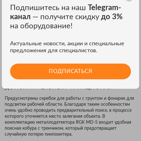
активном перемещении.
Подпишитесь на наш
Telegram-
Питание от батареек 9В. Поддерживаются как обычные
элементы питания, так и аккумуляторы.
канал
— получите скидку
до 3%
на оборудование!
2 СПОСОБА СИГНАЛИЗАЦИИ
RGK MD-5 оборудован звуковым и вибрационным
Актуальные новости, акции и специальные
оповещением, указывающим на присутствие металлических
предложения для специалистов.
предметов. При этом пользователь может как использовать
комбинированную сигнализацию, так и установить
металлодетектор в любой отдельный режим уведомления в
ПОДПИСАТЬСЯ
зависимости от условий поиска.
ДОПОЛНИТЕЛЬНЫЙ ФУНКЦИОНАЛ
Предусмотрены скребок для работы с грунтом и фонарик для
подсветки рабочей области. Благодаря таким особенностям
очень удобно проводить предварительный поиск, в процессе
которого уточняется место залегания объекта. В
комплектацию металлодетектора RGK MD-5 входит удобная
поясная кобура с тренчиком, который предотвращает
случайную потерю пинпоинтера.