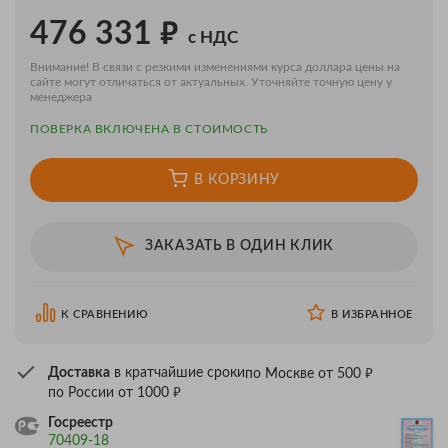
₽
476 331
с НДС
Внимание! В связи с резкими изменениями курса доллара цены на
сайте могут отличаться от актуальных. Уточняйте точную цену у
менеджера
ПОВЕРКA ВКЛЮЧЕНА В СТОИМОСТЬ
В КОРЗИНУ
ЗАКАЗАТЬ В ОДИН КЛИК
К СРАВНЕНИЮ
В ИЗБРАННОЕ
₽
Доставка
в кратчайшие сроки
по Москве от 500
₽
по России от 1000
Госреестр
70409-18