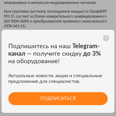
непрерывных и импульсно-модулированных сигналов.
Конструктивно ваттметр поглощаемой мощности ПрофКИП
М3-51 состоит из блока измерительного унифицированного
(БИ Я2М-66М) и преобразователя приемного коаксиального
(ППК М3-51).
Отличительные особенности ваттметра ПрофКИП М3-51 с ППК
М3-51:
Подпишитесь на наш
Telegram-
Диапазон рабочих частот: 0,01 ГГц … 4 ГГц;
канал
— получите скидку
до 3%
Диапазон измерения мощности: 1 мкВт … 10 мВт;
на оборудование!
БИ выполнен на базе металлического несущего корпуса
«Надел-75»;
Большой графический ЖК-дисплей;
Актуальные новости, акции и специальные
Интуитивно понятное меню;
предложения для специалистов.
Измерение мощности в W и dBm;
LAN-порт –
опция
ПОДПИСАТЬСЯ
ОТЗЫВЫ