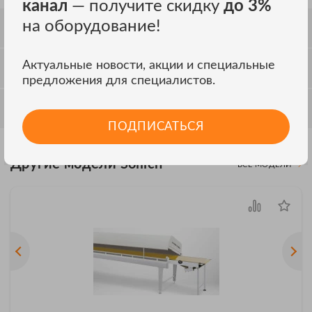
канал
— получите скидку
до 3%
на оборудование!
СПЕЦИФИКАЦИЯ
Актуальные новости, акции и специальные
ОТЗЫВЫ
предложения для специалистов.
ОБСУЖДЕНИЕ
ПОДПИСАТЬСЯ
Другие модели Sollich
ВСЕ МОДЕЛИ