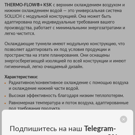
THERMO-FLOW®+ KSK
с верхним охлаждением воздухом и
нижним охлаждением водой — это универсальная система
SOLLICH с модульной конструкцией. Она может быть
адаптирована под индивидуальные требования вашего
производства, работает с минимальными энергозатратами и
легко чистится.
Охлаждающие туннели имеют модульную конструкцию, что
позволяет адаптировать их под условия продукции и
пространства на этапе планирования. Они оснащены
энергосберегающей изоляцией по всей конструкции и имеют
гигиеничный, легко очищаемый дизайн.
Характеристики:
Радиативное/конвективное охлаждение с помощью воздуха
и охлаждение нижней части водой.
Высокая эффективность благодаря низким теплопотерям.
Равномерная температура и поток воздуха, адаптированные
под требования продукта.
Конструкция без холодных мостов.
Оптимальный доступ для чистки и технического
Подпишитесь на наш
Telegram-
обслуживания.