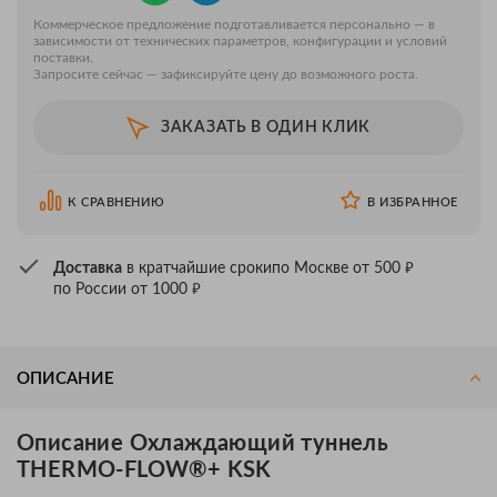
Коммерческое предложение подготавливается персонально — в
зависимости от технических параметров, конфигурации и условий
поставки.
Запросите сейчас — зафиксируйте цену до возможного роста.
ЗАКАЗАТЬ В ОДИН КЛИК
К СРАВНЕНИЮ
В ИЗБРАННОЕ
₽
Доставка
в кратчайшие сроки
по Москве от 500
₽
по России от 1000
ОПИСАНИЕ
Описание Охлаждающий туннель
THERMO-FLOW®+ KSK