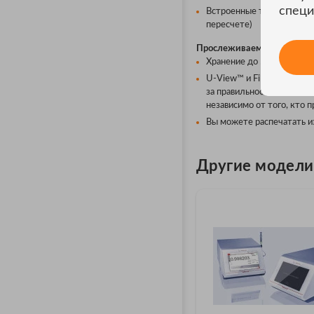
специ
Встроенные таблицы пере
пересчете)
Прослеживаемое документи
Хранение до 5000 резуль
U-View™ и FillingCheck™
за правильностью заполн
независимо от того, кто 
Вы можете распечатать из
Другие модели 