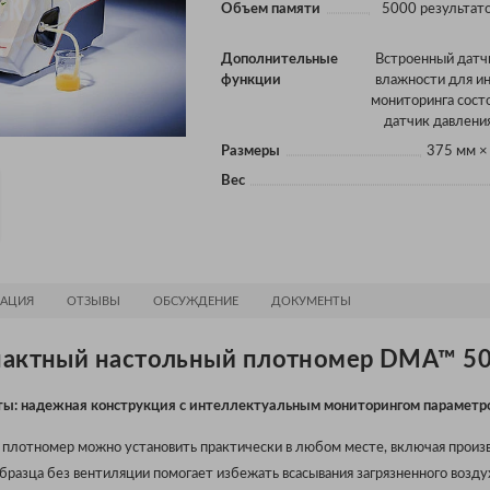
Объем памяти
5000 результато
Дополнительные
Встроенный датч
функции
влажности для и
мониторинга сост
датчик давлени
Размеры
375 мм ×
Вес
АЦИЯ
ОТЗЫВЫ
ОБСУЖДЕНИЕ
ДОКУМЕНТЫ
актный настольный плотномер DMA™ 5
ты: надежная конструкция с интеллектуальным мониторингом парамет
лотномер можно установить практически в любом месте, включая произв
разца без вентиляции помогает избежать всасывания загрязненного возду