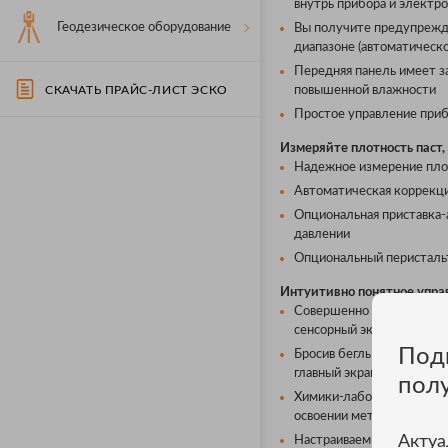
внутрь прибора и электр
Геодезическое оборудование
Вы получите предупрежде
диапазоне (автоматическ
Передняя панель имеет за
СКАЧАТЬ ПРАЙС-ЛИСТ ЭСКО
повышенной влажности
Простое управление приб
Измеряйте плотность паст,
Надежное измерение плот
Автоматическая коррекция
Опциональная приставка-
давлении
Опциональный перистальт
Интуитивно понятное упр
Совершенно новый польз
сенсорный экран.
Под
Бросив беглый взгляд на
главный экран как удобн
пол
Химики-лаборанты, работн
освоении методами работ
Актуа
Настраиваемый главный э