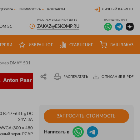
ЛИЧНЫЙ КАБИНЕТ
ДЕРЖКА
БИБЛИОТЕКА
КОНТАКТЫ
РАБОТАЕМ В БУДНИ С 9 ДО 18
НАПИШИТЕ НАМ
ZAKAZ@ESKOMP.RU
ДОМ 51
ТРЕЛИ
ИЗБРАННОЕ
СРАВНЕНИЕ
ВАШ ЗАКАЗ
номер DMA™ 501
РАСПЕЧАТАТЬ
ОПИСАНИЕ В PDF
 В; 47–63 Гц; DC
ЗАПРОСИТЬ СТОИМОСТЬ
24V, 3A
 WVGA (800 × 480
Написать в
сорный экран PCAP