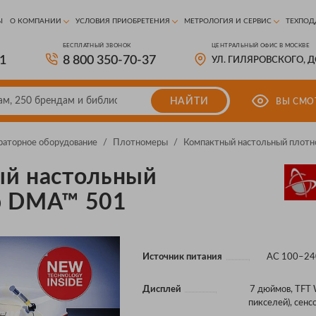
Ы
О КОМПАНИИ
УСЛОВИЯ ПРИОБРЕТЕНИЯ
МЕТРОЛОГИЯ И СЕРВИС
ТЕХПОД
БЕСПЛАТНЫЙ ЗВОНОК
ЦЕНТРАЛЬНЫЙ ОФИС В МОСКВЕ
81
8 800 350-70-37
УЛ. ГИЛЯРОВСКОГО, 
НАЙТИ
ВЫ СМО
раторное оборудование
/
Плотномеры
/
Компактный настольный плот
й настольный
р DMA™ 501
Источник питания
AC 100–240
Дисплей
7 дюймов, TFT
пикселей), сен