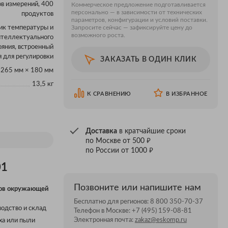
в измерений, 400
Коммерческое предложение подготавливается
персонально — в зависимости от технических
продуктов
параметров, конфигурации и условий поставки.
ик температуры и
Запросите сейчас — зафиксируйте цену до
возможного роста.
нтеллектуального
ояния, встроенный
я для регулировки
ЗАКАЗАТЬ В ОДИН КЛИК
 265 мм × 180 мм
13,5 кг
К СРАВНЕНИЮ
В ИЗБРАННОЕ
Доставка
в кратчайшие сроки
₽
по Москве от 500
₽
по России от 1000
01
Позвоните или напишите нам
ров окружающей
Бесплатно для регионов:
8 800 350-70-37
одство и склад
Телефон в Москве:
+7 (495) 159-08-81
Электронная почта:
zakaz@eskomp.ru
ха или пыли