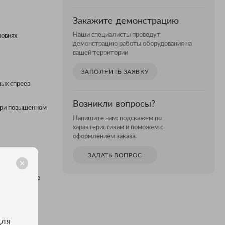
Закажите демонстрацию
Наши специалисты проведут
ловиях
демонстрацию работы оборудования на
вашей территории
ЗАПОЛНИТЬ ЗАЯВКУ
ных спреев
Возникли вопросы?
 при повышенном
Напишите нам: подскажем по
характеристикам и поможем с
оформлением заказа.
ЗАДАТЬ ВОПРОС
 7-дюймовый
том-настройте
с простыми в
для