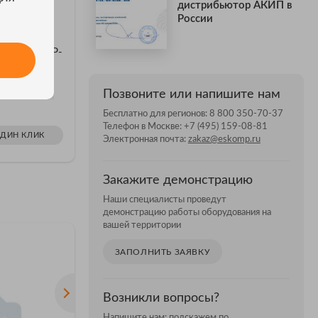
дистрибьютор АКИП в
России
НА УДАЛЁННОМ СКЛАДЕ 3 ШТ.
П SAP2-SAP-
Аксессуар АКИП FX-ETH
Аксессу
Тестовая площадка FX-ETH
Тестовая 
AP-HZ
Позвоните или напишите нам
₽
Цена: 153 140
Цена: 
Бесплатно для регионов:
8 800 350-70-37
Телефон в Москве:
+7 (495) 159-08-81
ОДИН КЛИК
Электронная почта:
zakaz@eskomp.ru
ЗАКАЗАТЬ В ОДИН КЛИК
ЗАКАЗ
Закажите демонстрацию
Наши специалисты проведут
демонстрацию работы оборудования на
вашей территории
ЗАПОЛНИТЬ ЗАЯВКУ
Возникли вопросы?
Напишите нам: подскажем по