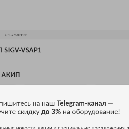
ОБСУЖДЕНИЕ
П SIGV-VSAP1
и АКИП
пишитесь на наш
Telegram-канал
—
учите скидку
до 3%
на оборудование!
льные новости, акции и специальные предложения 