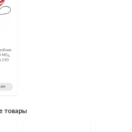
робник
0 МГц,
и 190
ЛИК
е товары