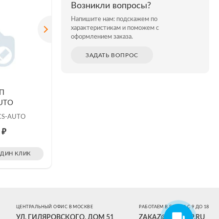
Возникли вопросы?
Напишите нам: подскажем по
характеристикам и поможем с
оформлением заказа.
ЗАДАТЬ ВОПРОС
ИП
Аксессуар АКИП
Аксессу
UTO
SDS2000HD-CANXL
SDS2000
CS-AUTO
Опция SDS2000HD-CANXL
Опция SD
₽
₽
5
Цена: 33 440
Цена: 
ОДИН КЛИК
ЗАКАЗАТЬ В ОДИН КЛИК
ЗАКАЗ
ЦЕНТРАЛЬНЫЙ ОФИС В МОСКВЕ
РАБОТАЕМ В БУДНИ С 9 ДО 18
УЛ. ГИЛЯРОВСКОГО, ДОМ 51
ZAKAZ@ESKOMP.RU