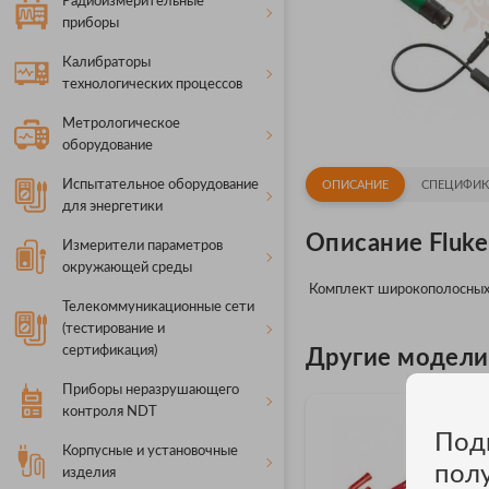
Радиоизмерительные
приборы
Калибраторы
технологических процессов
Метрологическое
оборудование
Испытательное оборудование
ОПИСАНИЕ
СПЕЦИФИК
для энергетики
Описание Fluk
Измерители параметров
окружающей среды
Комплект широкополосных щу
Телекоммуникационные сети
(тестирование и
сертификация)
Другие модели F
Приборы неразрушающего
контроля NDT
Под
Корпусные и установочные
пол
изделия