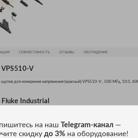
АЦИЯ
СОВМЕСТИМОСТЬ
ОТЗЫВЫ
ОБСУЖДЕНИЕ
e VPS510-V
пов для измерения напряжения (красный) VPS510-V , 500 МГц, 10:1, 600 
luke Industrial
пишитесь на наш
Telegram-канал
—
учите скидку
до 3%
на оборудование!