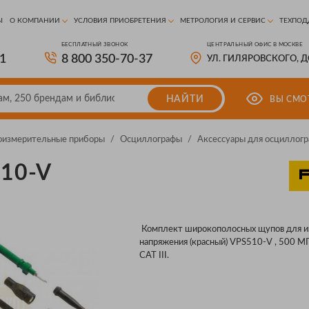
Ы
О КОМПАНИИ
УСЛОВИЯ ПРИОБРЕТЕНИЯ
МЕТРОЛОГИЯ И СЕРВИС
ТЕХПОД
БЕСПЛАТНЫЙ ЗВОНОК
ЦЕНТРАЛЬНЫЙ ОФИС В МОСКВЕ
81
8 800 350-70-37
УЛ. ГИЛЯРОВСКОГО, 
НАЙТИ
ВЫ СМО
оизмерительные приборы
/
Осциллографы
/
Аксессуары для осциллогр
510-V
Комплект широкополосных щупов для и
напряжения (красный) VPS510-V , 500 МГ
CAT III.