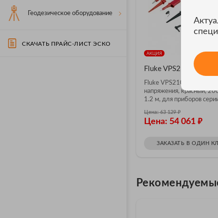
Геодезическое оборудование
Актуа
специ
СКАЧАТЬ ПРАЙС-ЛИСТ ЭСКО
АКЦИЯ
Fluke VPS210-R
Fluke VPS210-R — 10:1 п
напряжения, красный, 20
1.2 м, для приборов сери
₽
Цена: 63 129
₽
Цена: 54 061
ЗАКАЗАТЬ В ОДИН К
Рекомендуемы