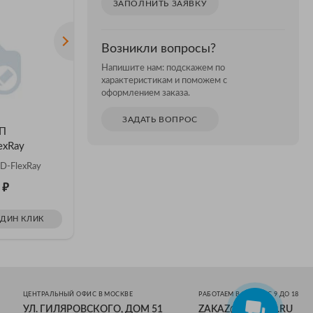
ЗАПОЛНИТЬ ЗАЯВКУ
Возникли вопросы?
Напишите нам: подскажем по
характеристикам и поможем с
оформлением заказа.
ЗАДАТЬ ВОПРОС
ИП
Аксессуар АКИП
Аксессу
exRay
SDS5000HD-CANFD
SDS500
D-FlexRay
Опция SDS5000HD-CANFD
Опция SD
₽
₽
0
Цена: 52 630
Цена: 
ОДИН КЛИК
ЗАКАЗАТЬ В ОДИН КЛИК
ЗАКАЗ
ЦЕНТРАЛЬНЫЙ ОФИС В МОСКВЕ
РАБОТАЕМ В БУДНИ С 9 ДО 18
УЛ. ГИЛЯРОВСКОГО, ДОМ 51
ZAKAZ@ESKOMP.RU