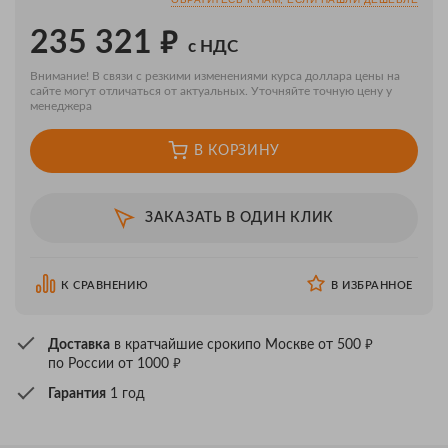
₽
235 321
с НДС
Внимание! В связи с резкими изменениями курса доллара цены на
сайте могут отличаться от актуальных. Уточняйте точную цену у
менеджера
В КОРЗИНУ
ЗАКАЗАТЬ В ОДИН КЛИК
К СРАВНЕНИЮ
В ИЗБРАННОЕ
₽
Доставка
в кратчайшие сроки
по Москве от 500
₽
по России от 1000
Гарантия
1 год