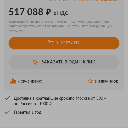
₽
517 088
с НДС
Внимание! В связи с резкими изменениями курса доллара цены на
сайте могут отличаться от актуальных. Уточняйте точную цену у
менеджера
В КОРЗИНУ
ЗАКАЗАТЬ В ОДИН КЛИК
К СРАВНЕНИЮ
В ИЗБРАННОЕ
₽
Доставка
в кратчайшие сроки
по Москве от 500
₽
по России от 1000
Гарантия
1 год