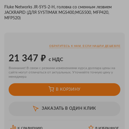
Fluke Networks JR-SYS-2-H, головка со сменным лезвием
JACKRAPID (ДЛЯ SYSTIMAX MGS400,MGS500, MFP420,
MFP520)
ОБРАТИТЕСЬ К НАМ, ЕСЛИ НАШЛИ ДЕШЕВЛЕ
₽
21 347
с НДС
Внимание! В связи с резкими изменениями курса доллара цены на
сайте могут отличаться от актуальных. Уточняйте точную цену у
менеджера
В КОРЗИНУ
ЗАКАЗАТЬ В ОДИН КЛИК
К СРАВНЕНИЮ
В ИЗБРАННОЕ