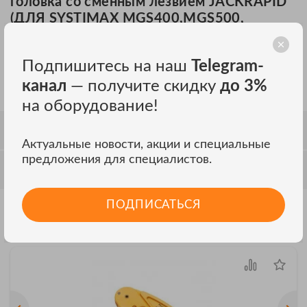
головка со сменным лезвием JACKRAPID
(ДЛЯ SYSTIMAX MGS400,MGS500,
MFP420, MFP520)
Подпишитесь на наш
Telegram-
Fluke Networks JR-SYS-2-H, головка со сменным лезвием
JACKRAPID (ДЛЯ SYSTIMAX MGS400,MGS500, MFP420,
канал
— получите скидку
до 3%
MFP520)
на оборудование!
ОТЗЫВЫ
Актуальные новости, акции и специальные
предложения для специалистов.
ОБСУЖДЕНИЕ
ПОДПИСАТЬСЯ
Другие модели Fluke Networks
ВСЕ МОДЕЛИ