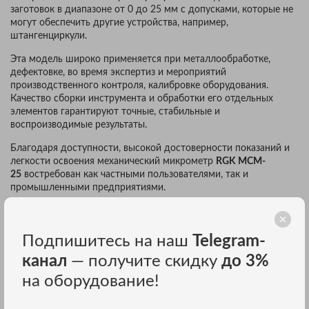
заготовок в диапазоне от 0 до 25 мм с допусками, которые не
могут обеспечить другие устройства, например,
штангенциркули.
Эта модель широко применяется при металлообработке,
дефектовке, во время экспертиз и мероприятий
производственного контроля, калибровке оборудования.
Качество сборки инструмента и обработки его отдельных
элементов гарантируют точные, стабильные и
воспроизводимые результаты.
Благодаря доступности, высокой достоверности показаний и
легкости освоения механический микрометр
RGK MCM-
25
востребован как частными пользователями, так и
промышленными предприятиями.
ОПИСАНИЕ МИКРОМЕТРА RGK MCM-25
Подпишитесь на наш
Telegram-
Устройство оборудовано стопорным зажимом, который
канал
— получите скидку
до 3%
упрощает снятие показаний и составление документации.
на оборудование!
Барабан и трещотка, используемая для создания
оптимального контакта с объектом измерения, снабжены
рельефной насечкой, за счет которой этими органами