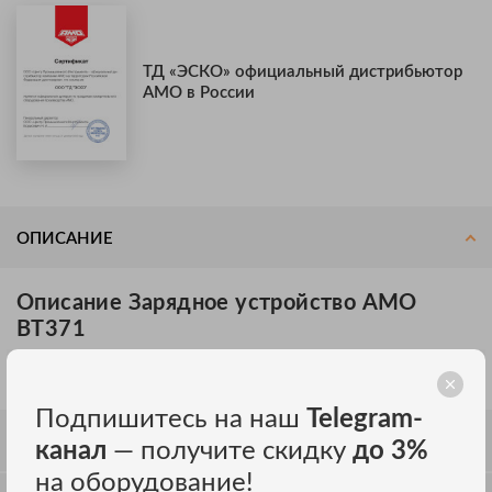
ТД «ЭСКО» официальный дистрибьютор
AMO в России
ОПИСАНИЕ
Описание Зарядное устройство AMO
BT371
З/у для AMO LN 3D-360-2, LN 4D-360-2.
Подпишитесь на наш
Telegram-
СПЕЦИФИКАЦИЯ
канал
— получите скидку
до 3%
на оборудование!