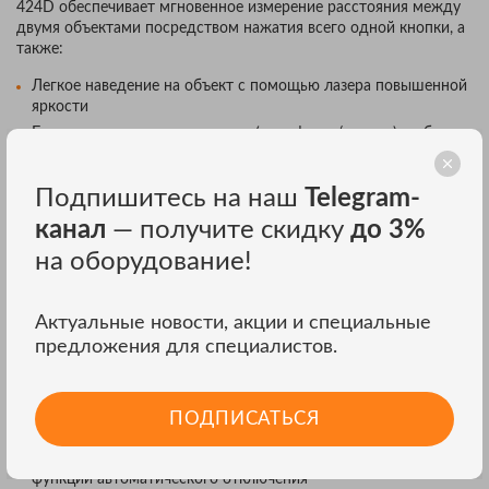
424D обеспечивает мгновенное измерение расстояния между
двумя объектами посредством нажатия всего одной кнопки, а
также:
Легкое наведение на объект с помощью лазера повышенной
яркости
Быстрое вычисление площади (в кв. футах/метрах) и объема
Простая в применении функция суммирования и вычитания
Подпишитесь на наш
Telegram-
Все дальномеры отличаются:
канал
— получите скидку
до 3%
Снижение количества ошибок при сборе данных, экономия
времени и средств
на оборудование!
Самая современная технология измерения расстояний с
использованием лазерного излучения
Актуальные новости, акции и специальные
Мгновенное измерение одной кнопкой
предложения для специалистов.
Легкое суммирование и вычитание
Быстрое вычисление площади (в кв. футах) и объема
Легкое суммирование и вычитание
ПОДПИСАТЬСЯ
Функция вычисления максимума и минимума
Увеличенный срок службы аккумуляторной батареи за счет
функции автоматического отключения