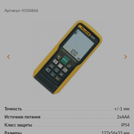
Артикул:
4106866
Точность
+/-1 мм
Источник питания
2хААА
Класс защиты
IP54
Размеры
127х56х33 мм