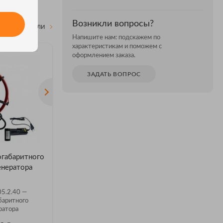
Возникли вопросы?
ВСЕ МОДЕЛИ
Напишите нам: подскажем по
характеристикам и поможем с
оформлением заказа.
ЗАДАТЬ ВОПРОС
габаритного
Комплект малогабаритного
Комплек
енератора
автономного генератора
автономн
МАГ-05.2.20
МАГ-05.
5.2.40 —
ТЕХНО-АС МАГ-05.2.20 —
ТЕХНО-АС
баритного
комплект малогабаритного
комплект 
ратора
автономного генератора
автономно