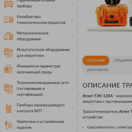
Радиоизмерительные
приборы
Калибраторы
технологических процессов
Метрологическое
оборудование
Испытательное оборудование
для энергетики
ОПИСАНИЕ
СПЕЦИФИК
Измерители параметров
ДОКУМЕНТЫ
окружающей среды
Телекоммуникационные сети
ОПИСАНИЕ ТРА
(тестирование и
сертификация)
Атлет ТЭК-120А
- морозоу
энергетика с протяженным
Приборы неразрушающего
контроля NDT
Трассотечеискатель
Атлет
устройства:
Корпусные и установочные
трассоискатель с электр
изделия