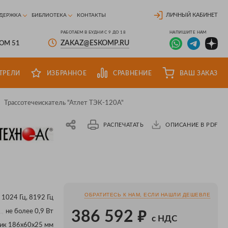
ЛИЧНЫЙ КАБИНЕТ
ДЕРЖКА
БИБЛИОТЕКА
КОНТАКТЫ
РАБОТАЕМ В БУДНИ С 9 ДО 18
НАПИШИТЕ НАМ
ZAKAZ@ESKOMP.RU
ДОМ 51
ТРЕЛИ
ИЗБРАННОЕ
СРАВНЕНИЕ
ВАШ ЗАКАЗ
Трассотечеискатель "Атлет ТЭК-120А"
РАСПЕЧАТАТЬ
ОПИСАНИЕ В PDF
ОБРАТИТЕСЬ К НАМ, ЕСЛИ НАШЛИ ДЕШЕВЛЕ
1024 Гц, 8192 Гц
₽
не более 0,9 Вт
386 592
с НДС
ик 186х60х25 мм