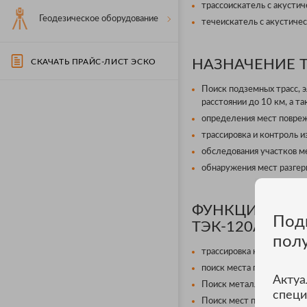
трассоискатель с акусти
Геодезическое оборудование
течеискатель с акустиче
НАЗНАЧЕНИЕ Т
СКАЧАТЬ ПРАЙС-ЛИСТ ЭСКО
Поиск подземных трасс, 
расстоянии до 10 км, а т
определения мест повре
трассировка и контроль 
обследования участков м
обнаружения мест разгер
ФУНКЦИИ И Р
Под
ТЭК-120А
пол
трассировка кабеля и опр
поиск места повреждения
Актуа
Поиск металлических тру
специ
Поиск мест пересечения 