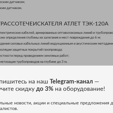
ческим датчиком;
ским датчиком.
РАССОТЕЧЕИСКАТЕЛЯ АТЛЕТ ТЭК-120А
электрических кабелей, армированных оптоволоконных линий и трубопрово
акже определения глубины их залегания и мест повреждения до 6 м;
ждения силовых кабельных линий индукционным и акустическим методами
изоляции защитных покрытий газопровода;
естности перед проведением земляных работ;
метизации трубопроводов на глубине до 3 м.
ЕШАЕМЫЕ ЗАДАЧИ ТРАССОТЕЧЕИСКАТЕЛ
пишитесь на наш
Telegram-канал
—
учите скидку
до 3%
на оборудование!
еделение глубины залегания;
 силового кабеля;
льные новости, акции и специальные предложения 
бопроводов и определение глубины залегания;
алистов.
трубопроводов и кабеля;