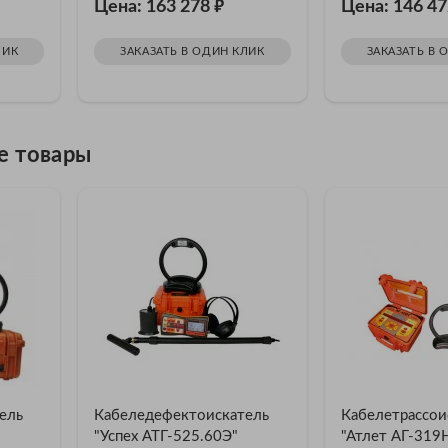
₽
Цена: 163 278
Цена: 146 4
ЛИК
ЗАКАЗАТЬ В ОДИН КЛИК
ЗАКАЗАТЬ В 
е товары
ель
Кабеледефектоискатель
Кабелетрассои
"Успех АТГ-525.60Э"
"Атлет АГ-319