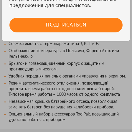
Возможности термометров
Fluke 50 Серии II
:
предложения для специалистов.
Часы, фиксирующие время минимальных, максимальных и
средних значений температуры.
ПОДПИСАТЬСЯ
Функция электронной установки нуля, позволяющая
компенсировать постоянную погрешность термодатчика,
что значительно увеличивает точность измрений.
Совместимость с термопарами типа J, K, T и E.
Отображение температуры в Цельсиях, Фаренгейтах или
Кельвинах. р
Брызго- и грязе-защищённый корпус с защитным
противоударным чехлом.
Удобная передняя панель с органами управления и экраном.
Режим автоматического отключения, позволяющий
продлить время работы от одного комплекта батарей.
Типовое время работы – 1000 часов от одного комплекта
Независимая крышка батарейного отсека, позволяющая
заменять батареи без нарушения калибровки прибора.
Опциональный набор аксессуаров ToolPak, повышающий
удобство работы с прибором.