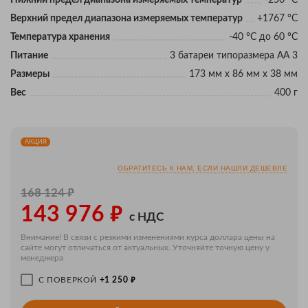
Верхний предел диапазона измеряемых температур
+1767 °C
Температура хранения
-40 °C до 60 °C
Питание
3 батареи типоразмера АА 3
Размеры
173 мм x 86 мм x 38 мм
Вес
400 г
АКЦИЯ
ОБРАТИТЕСЬ К НАМ, ЕСЛИ НАШЛИ ДЕШЕВЛЕ
₽
168 124
₽
143 976
с НДС
Внимание! В связи с резкими изменениями курса доллара цены на
сайте могут отличаться от актуальных. Уточняйте точную цену у
менеджера
₽
С ПОВЕРКОЙ
+1 250